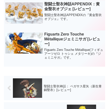
『ORIGINAL CO...
聖闘士聖衣神話APPENDIX：黄
金聖衣オブジェ [レビュー]
聖闘士聖衣神話APPENDIXの『黄金聖衣
オブジェ』です。
Figuarts Zero Touche
Métalliqueジェミニサガ [レビュ
ー]
Figuarts Zero Touche Métallique(フィギュ
アーツゼロ トゥシェ メタリーキ)の『ジ
ェミニサガ』です。
聖闘士聖衣神話： ペガサス星矢（新生青
銅聖衣）[レビュー]