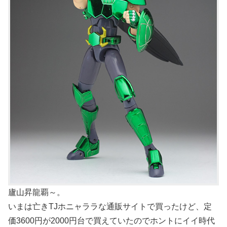
廬山昇龍覇～。
いまは亡きTJホニャララな通販サイトで買ったけど、定
価3600円が2000円台で買えていたのでホントにイイ時代