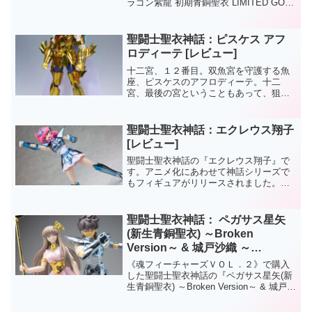
ラゴン紫龍 初期青銅聖衣 LIMITED GOLD
DRAGON』です。聖闘士聖衣体系でリリ
ースされた「ゴールドブロンズ」のオマ
ージュということで、聖衣を金色にリペ
聖闘士聖衣神話：ピスケス アフ
イ...
ロディーテ [レビュー]
十二宮、１２番目。双魚宮を守護する魚
座、ピスケスのアフロディーテ。十二
宮、最後の宮ということもあって、狙っ
たかのようにこの黄金聖闘士シリーズで
も一番最後に発売されました。「美の戦
士」の名にふさわしい完成度ですね。
聖闘士聖衣神話：エクレウス翔子
[レビュー]
聖闘士聖衣神話の『エクレウス翔子』で
す。アニメ化にあわせて神話シリーズで
もフィギュアがリリースされました。セ
インティア翔枠じゃ先にEXでミロが発売
済みで、翔子は無印神話というなんかよ
くわからん展開。。。
聖闘士聖衣神話： ペガサス星矢
(新生青銅聖衣) ～Broken
Version～ & 城戸沙織 ～
ORIGINAL COLOR EDITION～
《魂フィーチャーズＶＯＬ．２》で購入
[レビュー]
した聖闘士聖衣神話の『ペガサス星矢(新
生青銅聖衣) ～Broken Version～ & 城戸沙
織 ～ORIGINAL COLOR EDITION～』で
す。（長いアイテム名だな…）