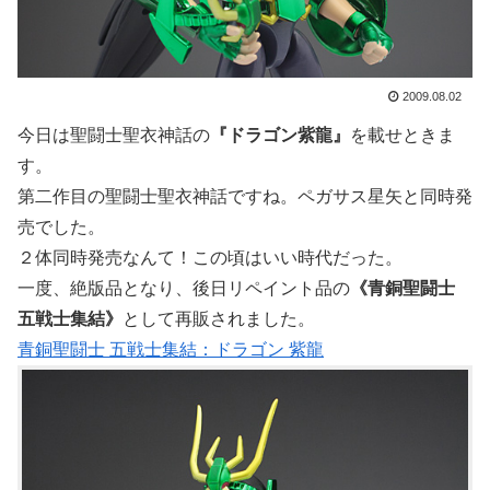
2009.08.02
今日は聖闘士聖衣神話の
『ドラゴン紫龍』
を載せときま
す。
第二作目の聖闘士聖衣神話ですね。ペガサス星矢と同時発
売でした。
２体同時発売なんて！この頃はいい時代だった。
一度、絶版品となり、後日リペイント品の
《青銅聖闘士
五戦士集結》
として再販されました。
青銅聖闘士 五戦士集結：ドラゴン 紫龍