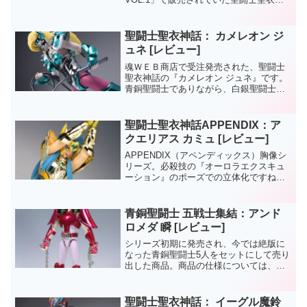
話APPENDIXの『ペガサスクロスオブジ
ェ JUMP 50th ANNIVERSARY
EDITION（画像右）』『ペガ...
聖闘士聖衣神話： カメレオン ジ
ュネ [レビュー]
魂ＷＥＢ商店で受注発売された、聖闘士
聖衣神話の『カメレオン ジュネ』です。
青銅聖闘士でありながら、白銀聖闘士よ
りも聖衣の装着面積が多いとい
う・・・。キャラクター的にはマイナー
といわざるを得ないジュネで、基本的な
聖闘士聖衣神話APPENDIX：ア
聖衣神話の仕様としては完成度は...
クエリアス カミュ [レビュー]
APPENDIX（アペンディックス）胸像シ
リーズ。必殺技の『オーロラエクスキュ
ーション』のポーズでの立体化ですね
ー。以前から、アペンカミュの発売を心
待ちにしていたものの、同日には冥衣版
のカミュのフィギュアも発売されたり
青銅聖闘士 五戦士集結：アンド
と、カミュづくしで感動...
ロメダ 瞬 [レビュー]
シリーズ初期に発売され、今では絶版に
なった青銅聖闘士5人をセットにして売り
出した商品。商品の仕様については、同
セットの『ペガサス星矢』の記事で書き
綴ってます。
聖闘士聖衣神話： イーグル魔鈴