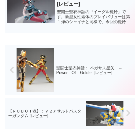
[レビュー]
聖闘士聖衣神話の『イーグル魔鈴』で
す。新型女性素体のプレイバリューは第
１弾のシャイナと同様で、今回の魔鈴も
聖衣を装着しない状態でも十分にアクシ
ョンフィギュアとして成立するキャラク
ター性を持っています。聖闘士聖衣神
話： オピュクスシャイナ&カ...
聖闘士聖衣神話： ペガサス星矢 ～
Power Of Gold～ [レビュー]
【ＲＯＢＯＴ魂】：Ｖ２アサルトバスタ
ーガンダム [レビュー]