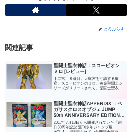
とろぷらす
関連記事
聖闘士聖衣神話：スコーピオン
ミロ [レビュー]
十二宮、８番目。天蠍宮を守護する蠍
座、スコーピオンのミロ。黄金聖闘士シ
リーズがリリースされて、聖闘士聖衣神
話ブームも最高潮になっているのにひっ
そりと発売された感が強いんですよね。
フィギュアの出来自体は結構いいのに、
聖闘士聖衣神話APPENDIX ：ペ
キャラの存在感の無さも手伝...
ガサスクロスオブジェ JUMP
50th ANNIVERSARY EDITION
[レビュー]
2017年7月18日から開催されていた「創
刊50周年記念 週刊少年ジャンプ展
VOL.1」で販売されていた聖闘士聖衣神