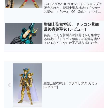
TOEI ANIMATION オンラインショップで
販売された、聖闘士聖衣神話の『ペガサ
ス星矢 ～Power Of Gold～ 』です。
基本的にペガサス星矢（新生青銅聖衣）
のリペイント商品。聖闘士聖衣神話： ペ
ガサス星矢（新生青銅聖衣）黄金聖...
聖闘士聖衣神話： ドラゴン紫龍
最終青銅聖衣 [レビュー]
ああ、こんな新製品の話題ばかり集中す
る時期に『ドラゴン紫龍』の記事を書い
ているなんてなにか不思議な感じだ今日
は身も心も『ドラゴン紫龍』になってい
たのになぁそれでもひとり記事を書くん
だなブログするということは記事を書く
ことなんだなだが、神話関...
聖闘士聖衣神話：アクエリアス カミュ
[レビュー]