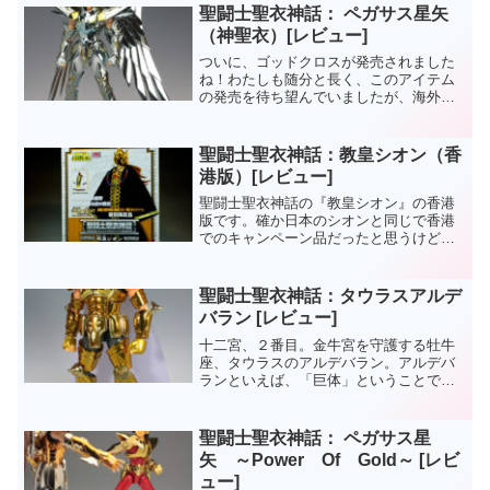
聖闘士聖衣神話： ペガサス星矢
（神聖衣）[レビュー]
ついに、ゴッドクロスが発売されました
ね！わたしも随分と長く、このアイテム
の発売を待ち望んでいましたが、海外の
パチモンゴッドクロスを先に見てしまっ
たためか、今回の正規品にあまり目新し
さを感じられなかったのが残念なところ
聖闘士聖衣神話：教皇シオン（香
です。ともあれ、これで聖...
港版）[レビュー]
聖闘士聖衣神話の『教皇シオン』の香港
版です。確か日本のシオンと同じで香港
でのキャンペーン品だったと思うけど、
詳しくはよく覚えてないです。基本的に
は日本版のものと変わらず。箱は香港版
のデザインになってますよ。聖闘士聖衣
聖闘士聖衣神話：タウラスアルデ
神話：教皇シオン香港版は...
バラン [レビュー]
十二宮、２番目。金牛宮を守護する牡牛
座、タウラスのアルデバラン。アルデバ
ランといえば、「巨体」ということで専
用の素体で再現されてます。それにあわ
せて聖衣も大きく、とにかく重い！
聖闘士聖衣神話： ペガサス星
矢 ～Power Of Gold～ [レビ
ュー]