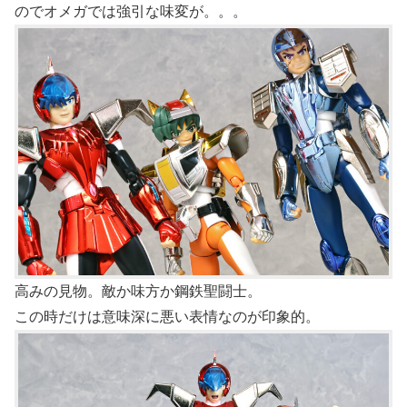
のでオメガでは強引な味変が。。。
高みの見物。敵か味方か鋼鉄聖闘士。
この時だけは意味深に悪い表情なのが印象的。