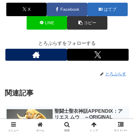
X
Facebook
はてブ
LINE
コピー
とろぷらすをフォローする
とろぷらす
関連記事
聖闘士聖衣神話APPENDIX：ア
リエス ムウ ～ORIGINAL
COLOR EDITION～ [レビュー]
《TAMASHII NATION 2010》で購入した
メニュー
ホーム
検索
トップ
サイドバー