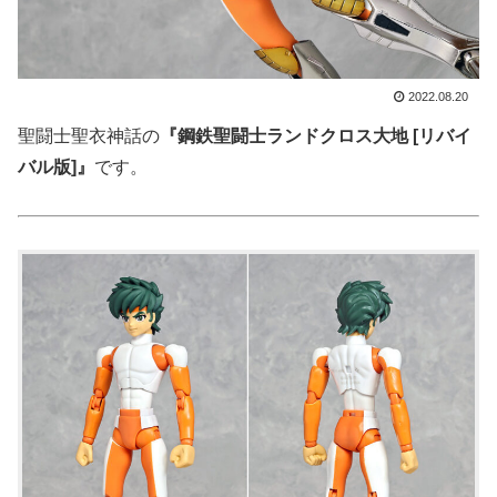
2022.08.20
聖闘士聖衣神話の
『鋼鉄聖闘士ランドクロス大地 [リバイ
バル版]』
です。