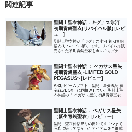
関連記事
聖闘士聖衣神話：キグナス氷河
初期青銅聖衣(リバイバル版) [レビ
ュー]
聖闘士聖衣神話『キグナス氷河 初期青銅
聖衣(リバイバル版)』です。リバイバル販
売された初期青銅聖衣も今回のキグナス
氷河でラスト。新たに追加されたフェイ
スパーツも初期の氷河のイメージに沿っ
た表情が加わっているのが特徴。聖闘士
聖闘士聖衣神話 ： ペガサス星矢
聖衣神話： キグナ...
初期青銅聖衣~LIMITED GOLD
PEGASUS~ [レビュー]
PS3用ゲームソフト「聖闘士星矢戦記 黄
金戦記BOX」に同梱されていた聖闘士聖
衣神話の『 ペガサス星矢 初期青銅聖衣
LIMITED GOLD PEGASUS』です。過去
二回、ゲームソフトの特典としては聖衣
BOXを模したメモリーカードケース...
聖闘士聖衣神話： ペガサス星矢
（新生青銅聖衣）[レビュー]
聖闘士聖衣神話祭りの開始です！今まで
写真に撮ってなかったアイテムを全部載