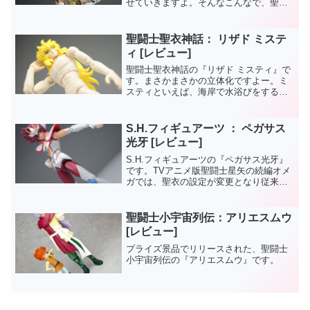
せていきますよ。そんなこんなで、聖闘
士聖衣神話の『ペガサス星矢』です。記
念すべき第一作目の聖闘士聖衣神話です
ね。商品名には記載されていませんが、
聖闘士聖衣神話： リザド ミステ
これは《新生青銅聖衣》版...
ィ [レビュー]
聖闘士聖衣神話の『リザド ミスティ』で
す。まさかまさかの立体化ですよー。ミ
スティといえば、海岸で水浴びをするシ
ーンが一番、印象に残っています。その
シーンを再現するための《裸体フィギュ
ア》も付属していたりと、マイナーキャ
S.H.フィギュアーツ ： ペガサス
ラといえど、付属品に隙...
光牙 [レビュー]
S.H.フィギュアーツの『ペガサス光牙』
です。TVアニメ版聖闘士星矢の続編オメ
ガでは、聖衣の設定が変更となり従来の
金属感ある聖衣から、柔軟性のありそう
な生地風の聖衣になっていました。立体
化としては、人形への装着ギミックがウ
聖闘士小宇宙列伝：アリエスムウ
リであった聖闘士聖...
[レビュー]
プライズ景品でリリースされた、聖闘士
小宇宙列伝の『アリエスムウ』です。