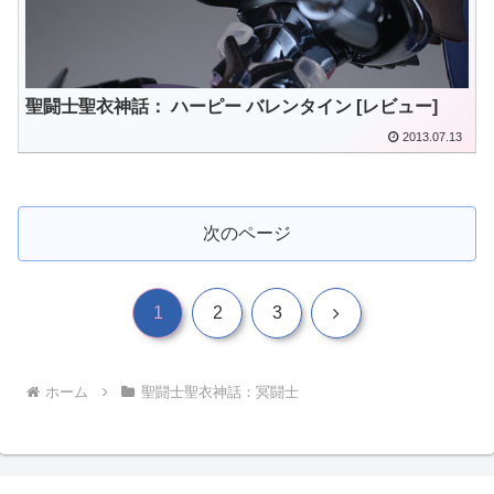
聖闘士聖衣神話： ハーピー バレンタイン [レビュー]
2013.07.13
次のページ
次
1
2
3
へ
ホーム
聖闘士聖衣神話：冥闘士