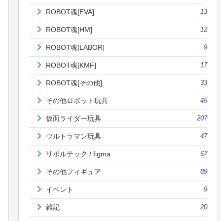
ROBOT魂[EVA]
13
ROBOT魂[HM]
12
ROBOT魂[LABOR]
9
ROBOT魂[KMF]
17
ROBOT魂[その他]
33
その他ロボット玩具
45
仮面ライダー玩具
207
ウルトラマン玩具
47
リボルテック / figma
67
その他フィギュア
89
イベント
9
雑記
20