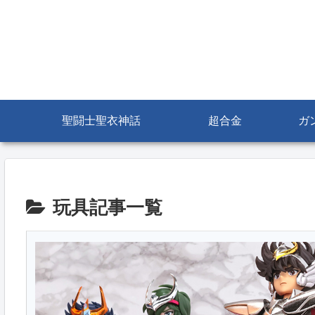
聖闘士聖衣神話
超合金
ガ
玩具記事一覧