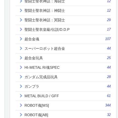
聖闘士聖衣神話：海闘士
12
聖闘士聖衣神話：神闘士
12
聖闘士聖衣神話：冥闘士
29
聖闘士聖衣皇級/伝説/D.D.P
17
超合金魂
107
スーパーロボット超合金
44
超合金玩具
25
HI-METAL R/魂SPEC
44
ガンダム完成品玩具
28
ガンプラ
44
METAL BUILD / GFF
61
ROBOT魂[MS]
344
ROBOT魂[AB]
32