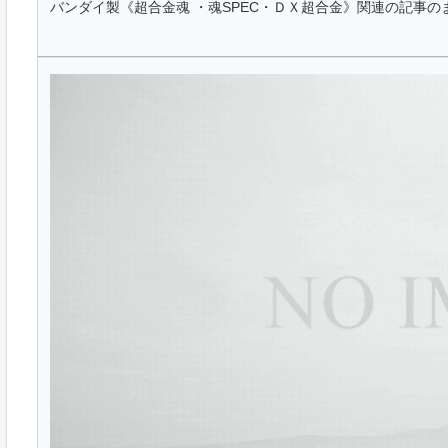
バンダイ製《超合金魂 ・魂SPEC・ＤＸ超合金》関連の記事の