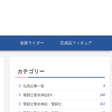
仮面ライダー
完成品フィギュア
カテゴリー
玩具記事一覧
8
聖闘士聖衣神話EX
140
聖闘士聖衣神話：聖闘士
161