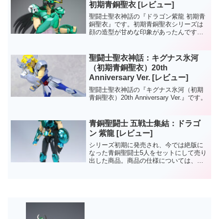
初期青銅聖衣 [レビュー]
聖闘士聖衣神話の『ドラゴン紫龍 初期青
銅聖衣』です。初期青銅聖衣シリーズは
顔の造型が甘めな印象があったんです
が、今回の紫龍はなかなかどうしてか、
イケメンに仕上がってますよ。聖衣の造
型も良く、３ｒｄ素体の問題点、股関節
聖闘士聖衣神話：キグナス氷河
の貧弱さも今回はあまり気...
（初期青銅聖衣）20th
Anniversary Ver. [レビュー]
聖闘士聖衣神話の『キグナス氷河（初期
青銅聖衣）20th Anniversary Ver.』です。
青銅聖闘士 五戦士集結：ドラゴ
ン 紫龍 [レビュー]
シリーズ初期に発売され、今では絶版に
なった青銅聖闘士5人をセットにして売り
出した商品。商品の仕様については、同
セットの『ペガサス星矢』の記事で書き
綴ってます。