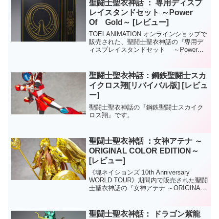
聖闘士聖衣神話 ： 専用ディスプ
レイスタンドセット ～Power
Of Gold～ [レビュー]
TOEI ANIMATION オンラインショップで
販売された、聖闘士聖衣神話の『専用デ
ィスプレイスタンドセット ～Power
Of Gold～ 』です。Power Of Goldシ
リーズと色調を合わせたディスプレイス
タンドと、ライブラの武...
聖闘士聖衣神話：鋼鉄聖闘士スカ
イクロス翔[リバイバル版] [レビュ
ー]
聖闘士聖衣神話の『鋼鉄聖闘士スカイク
ロス翔』です。
聖闘士聖衣神話 ：女神アテナ ～
ORIGINAL COLOR EDITION～
[レビュー]
《魂ネイションズ 10th Anniversary
WORLD TOUR》期間内で販売された聖闘
士聖衣神話の『女神アテナ ～ORIGINAL
COLOR EDITION～』です。イベント終
了後に受注販売も予定されているそうで
す。
聖闘士聖衣神話： ドラゴン紫龍