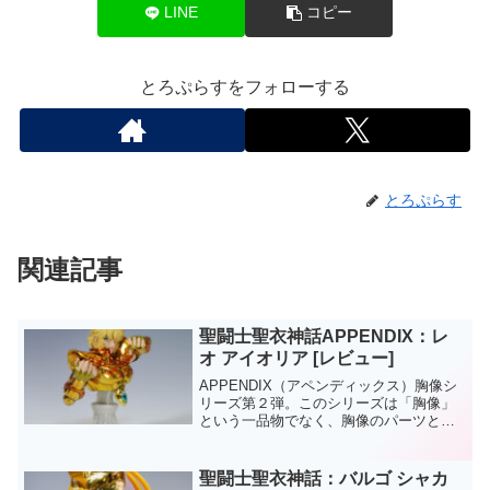
LINE
コピー
とろぷらすをフォローする
とろぷらす
関連記事
聖闘士聖衣神話APPENDIX：レ
オ アイオリア [レビュー]
APPENDIX（アペンディックス）胸像シ
リーズ第２弾。このシリーズは「胸像」
という一品物でなく、胸像のパーツと聖
闘士聖衣神話の同一キャラのフィギュア
とパーツを交換することでグレードアッ
プできる仕様になってます。このアイオ
聖闘士聖衣神話：バルゴ シャカ