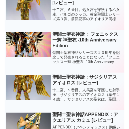
リアは「アテナエク...
[レビュー]
十二宮、６番目。処女宮を守護する乙女
座、バルゴのシャカ。黄金聖闘士シリー
ズ第３弾。前回記事のアイオリア同様、
シリーズ初期に発売されたためか頭部が
大きいだけでなく、頭髪の造形や表情も
シャカらしくない（似ていない）など、
聖闘士聖衣神話： フェニックス
劇中１、２を争うほどの人...
一輝 神聖衣 ‐10th Anniversary
Edition‐
聖闘士聖衣神話シリーズの１０周年を記
念して発売されることになった『フェニ
ックス一輝 神聖衣 ‐10th Anniversary
Edition‐』です。10th神聖衣も今回のフェ
ニックスでラストです。これまでの４人
より、リペイントによる通常...
聖闘士聖衣神話：サジタリアス
アイオロス [レビュー]
十二宮、９番目。人馬宮を守護した射手
座、サジタリアスのアイオロス（享年１
４歳）。サジタリアスの聖衣は、聖闘士
星矢のストーリーにおいて中核をなして
おり、主人公の星矢がピンチに陥ったと
きに装着していた聖衣です。そんなこと
聖闘士聖衣神話APPENDIX：ア
から、射手座生まれの私に...
クエリアス カミュ [レビュー]
APPENDIX（アペンディックス）胸像シ