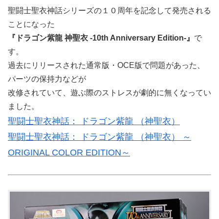
聖闘士聖衣神話シリーズの１０周年を記念して発売される
ことになった
『ドラゴン紫龍 神聖衣 ‐10th Anniversary Edition‐』
で
す。
過去にリリースされた通常版・OCE版で問題があった、
パーツの保持力などが
改修されていて、遊ぶ際のストレスが劇的に無くなってい
ました。
聖闘士聖衣神話： ドラゴン紫龍 （神聖衣）
聖闘士聖衣神話： ドラゴン紫龍 （神聖衣） ～
ORIGINAL COLOR EDITION～