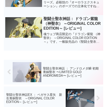
リーズ。必殺技の『オーロラエクスキュ
ーション』のポーズでの立体化ですね
ー。以前から、アペンカミュの発売を心
待ちにしていたものの、同日には冥衣版
のカミュのフィギュアも発売されたり
聖闘士聖衣神話： ドラゴン紫龍
と、カミュづくしで感動...
（神聖衣） ～ORIGINAL COLOR
EDITION～ [レビュー]
魂ウェブ商店限定の『ドラゴン紫龍 （神
聖衣） ～ORIGINAL COLOR EDITION
～』です。一般販売品の《聖闘士聖衣神
話： ドラゴン紫龍 （神聖衣）》のリペイ
ント品。聖闘士聖衣神話： ドラゴン紫龍
（神聖衣）『ORIGINAL C...
聖闘士聖衣神話 ： アンドロメダ瞬 初期
青銅聖衣 〜LIMITED GOLD
ANDROMEDA〜 [レビュー]
聖闘士聖衣神話EX ： ペガサス星矢 新
生青銅聖衣 ～ORIGINAL COLOR
EDITION～ [レビュー]