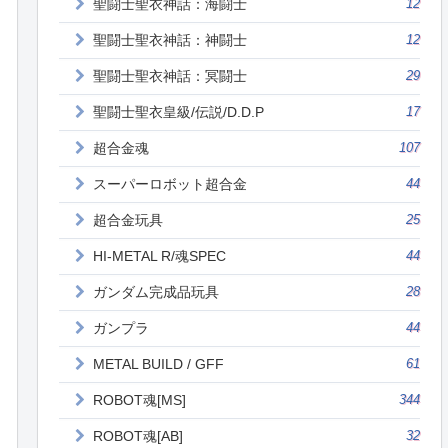
聖闘士聖衣神話：海闘士
12
聖闘士聖衣神話：神闘士
12
聖闘士聖衣神話：冥闘士
29
聖闘士聖衣皇級/伝説/D.D.P
17
超合金魂
107
スーパーロボット超合金
44
超合金玩具
25
HI-METAL R/魂SPEC
44
ガンダム完成品玩具
28
ガンプラ
44
METAL BUILD / GFF
61
ROBOT魂[MS]
344
ROBOT魂[AB]
32