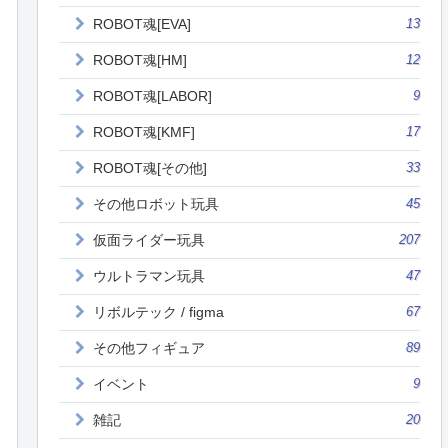
ROBOT魂[EVA]
13
ROBOT魂[HM]
12
ROBOT魂[LABOR]
9
ROBOT魂[KMF]
17
ROBOT魂[その他]
33
その他ロボット玩具
45
仮面ライダー玩具
207
ウルトラマン玩具
47
リボルテック / figma
67
その他フィギュア
89
イベント
9
雑記
20