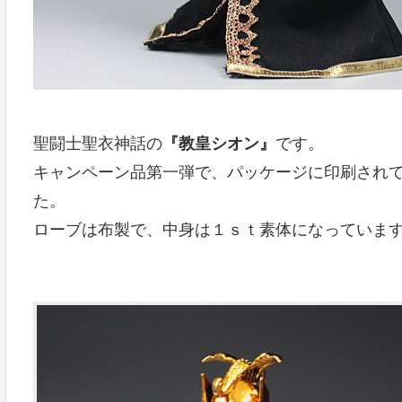
聖闘士聖衣神話の
『教皇シオン』
です。
キャンペーン品第一弾で、パッケージに印刷され
た。
ローブは布製で、中身は１ｓｔ素体になっていま