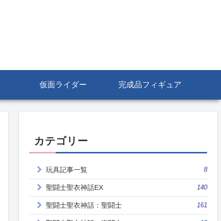
仮面ライダー
完成品フィギュア
カテゴリー
玩具記事一覧
8
聖闘士聖衣神話EX
140
聖闘士聖衣神話：聖闘士
161