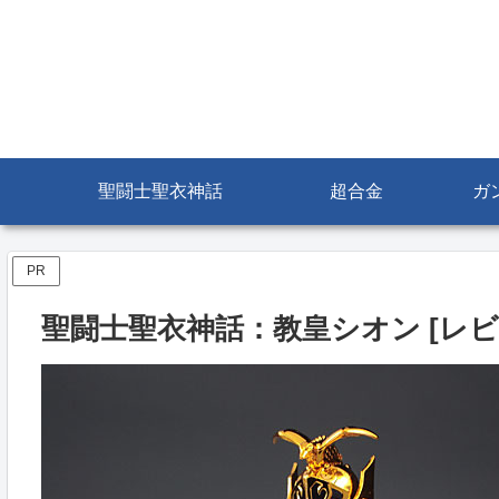
聖闘士聖衣神話
超合金
ガ
PR
聖闘士聖衣神話：教皇シオン [レビ