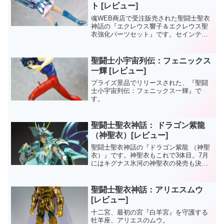
ト [レビュー]
魂WEB商店で受注販売された聖闘士聖衣
神話の『エクレウス響子＆エクレウス聖
衣強化パーツセット』です。セインティ
ア翔より、以前発売されたエクレウス翔
子の姉で本来のエクレウスの聖闘士の響
子。なので、頭部以外は翔子のリデコ
聖闘士小宇宙列伝：フェニックス
品。ボーナスパーツとして...
一輝 [レビュー]
プライズ景品でリリースされた、『聖闘
士小宇宙列伝：フェニックス一輝』で
す。
聖闘士聖衣神話： ドラゴン紫龍
（神聖衣）[レビュー]
聖闘士聖衣神話の『ドラゴン紫龍 （神聖
衣）』です。神聖衣もこれで3体目。7月
にはキグナス氷河の神聖衣の発売も決ま
りましたし、リリースペースが速くなっ
てますね。さて、今回の《ドラゴン紫龍
（神聖衣）》ですが、撮影にはかなり苦
聖闘士聖衣神話：アリエスムウ
労しました。具体的...
[レビュー]
十二宮、最初の宮『白羊宮』を守護する
牡羊座、アリエスのムウ。