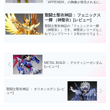
「APPENDIX」の胸像が発売されるにあ
たって便乗で紹介。
聖闘士聖衣神話： フェニックス
一輝 （神聖衣）[レビュー]
聖闘士聖衣神話の『フェニックス一輝
（神聖衣）』です。神聖衣シリーズもこ
れでコンプリート！２年がかりでようや
くですよ。記念に全員集合写真。打倒！
ハーデス！！
METAL BUILD ： デスティニーガンダム
[レビュー]
聖闘士聖衣神話 ： オリオンエデン [レビ
ュー]