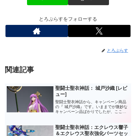
とろぷらすをフォローする
とろぷらす
関連記事
聖闘士聖衣神話： 城戸沙織 [レビ
ュー]
聖闘士聖衣神話から、キャンペーン商品
の『 城戸沙織』です。いままでが微妙な
キャンペーン品ばかりでしたが、ここへ
きてようやく力の入ったモノがチョイス
されましたね。『アテナ』ではなく、あ
くまで『城戸沙織』なので、聖衣は付属
聖闘士聖衣神話：エクレウス響子
していませんが…。
＆エクレウス聖衣強化パーツセッ