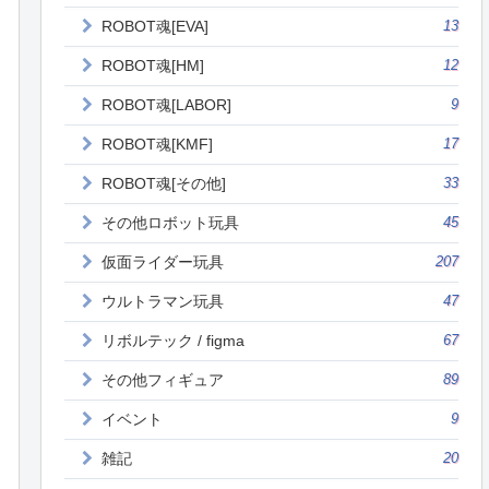
ROBOT魂[EVA]
13
ROBOT魂[HM]
12
ROBOT魂[LABOR]
9
ROBOT魂[KMF]
17
ROBOT魂[その他]
33
その他ロボット玩具
45
仮面ライダー玩具
207
ウルトラマン玩具
47
リボルテック / figma
67
その他フィギュア
89
イベント
9
雑記
20