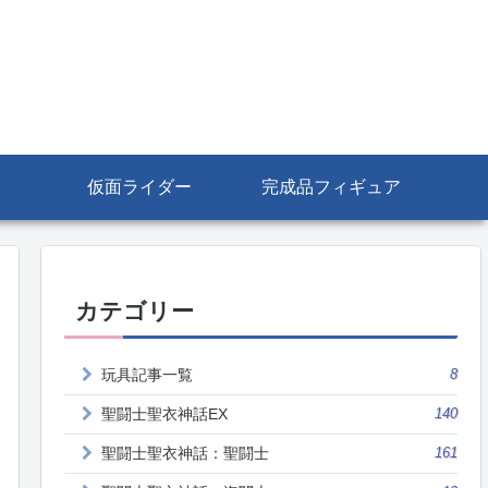
仮面ライダー
完成品フィギュア
カテゴリー
玩具記事一覧
8
聖闘士聖衣神話EX
140
聖闘士聖衣神話：聖闘士
161