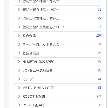
聖闘士聖衣神話：海闘士
12
聖闘士聖衣神話：神闘士
12
聖闘士聖衣神話：冥闘士
29
聖闘士聖衣皇級/伝説/D.D.P
17
超合金魂
107
スーパーロボット超合金
44
超合金玩具
25
HI-METAL R/魂SPEC
44
ガンダム完成品玩具
28
ガンプラ
44
METAL BUILD / GFF
61
ROBOT魂[MS]
344
ROBOT魂[AB]
32