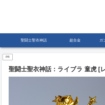
聖闘士聖衣神話
超合金
ガ
PR
聖闘士聖衣神話：ライブラ 童虎 [