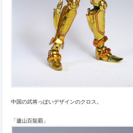
中国の武将っぽいデザインのクロス。
「廬山百龍覇」