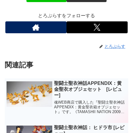
とろぷらすをフォローする
とろぷらす
関連記事
聖闘士聖衣神話APPENDIX：黄
金聖衣オブジェセット [レビュ
ー]
魂WEB商店で購入した『聖闘士聖衣神話
APPENDIX：黄金聖衣箱オブジェセッ
ト』です。《TAMASHII NATION 2009
Autumn》で展示されていたモデルが商品
化。TAMASHII NATION 2009 Autumn
《プレ...
聖闘士聖衣神話： ヒドラ市 [レビ