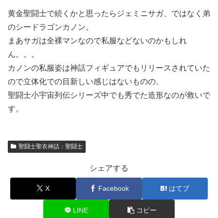
黄金聖闘士で続くかと思ったらジェミニサガ、ではなく弟
のシードラゴンカノン。
まあサガは全裸マンなので私服などないのかもしれ
ん。。。
カノンの私服姿は神話フィギュアでもリリースされていた
ので立体化での目新しい感じはないものの、
聖闘士小宇宙列伝シリーズ中でも秀でた造形なのが救いで
す。
聖闘士聖衣神話：聖闘士
シェアする
X
Facebook
はてブ
LINE
コピー