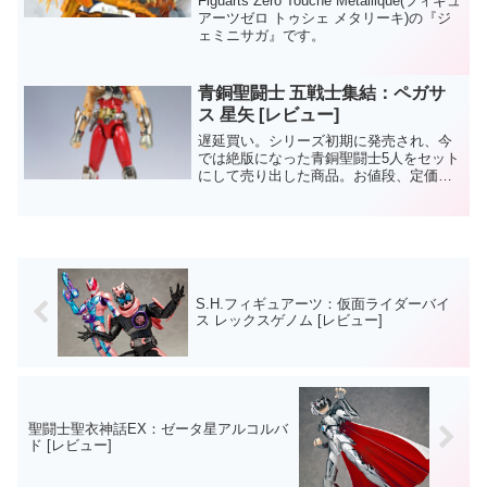
Figuarts Zero Touche Métallique(フィギュ
アーツゼロ トゥシェ メタリーキ)の『ジ
ェミニサガ』です。
青銅聖闘士 五戦士集結：ペガサ
ス 星矢 [レビュー]
遅延買い。シリーズ初期に発売され、今
では絶版になった青銅聖闘士5人をセット
にして売り出した商品。お値段、定価２
１，０００円なり。2007年/12月（この記
事を書いている２ヶ月ほど前）に発売さ
れたばかりにもかかわらずすでに小売店
では投売りされ...
S.H.フィギュアーツ：仮面ライダーバイ
ス レックスゲノム [レビュー]
聖闘士聖衣神話EX：ゼータ星アルコルバ
ド [レビュー]