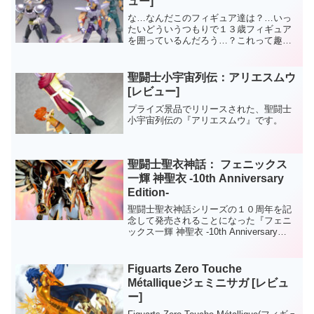
ュー]
な…なんだこのフィギュア達は？…いっ
たいどういうつもりで１３歳フィギュア
を囲っているんだろう…？これって趣味
かな…いや、まさか商売じゃないよなな
んだかワケがわからなくなってきた……
俺はなにをしているんだろうやれやれ結
聖闘士小宇宙列伝：アリエスムウ
局『ヒドラ市』の記事を書...
[レビュー]
プライズ景品でリリースされた、聖闘士
小宇宙列伝の『アリエスムウ』です。
聖闘士聖衣神話： フェニックス
一輝 神聖衣 ‐10th Anniversary
Edition‐
聖闘士聖衣神話シリーズの１０周年を記
念して発売されることになった『フェニ
ックス一輝 神聖衣 ‐10th Anniversary
Edition‐』です。10th神聖衣も今回のフェ
ニックスでラストです。これまでの４人
より、リペイントによる通常...
Figuarts Zero Touche
Métalliqueジェミニサガ [レビュ
ー]