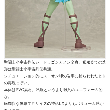
聖闘士小宇宙列伝シードラゴンカノン全身。私服姿での造
形は聖闘士小宇宙列伝共通。
シチュエーション的にスニオン岬の岩牢に捕らわれたとき
の再現っぽい。
本体はPVC素材。私服というより雑兵のユニフォーム的
な。
筋肉質な体形で同サイズの神話EXよりもボリューム感が