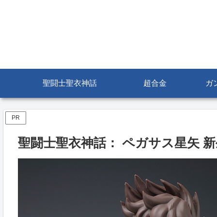
聖闘士聖衣神話
超合金
ガ
PR
聖闘士聖衣神話： ペガサス星矢 新生青銅