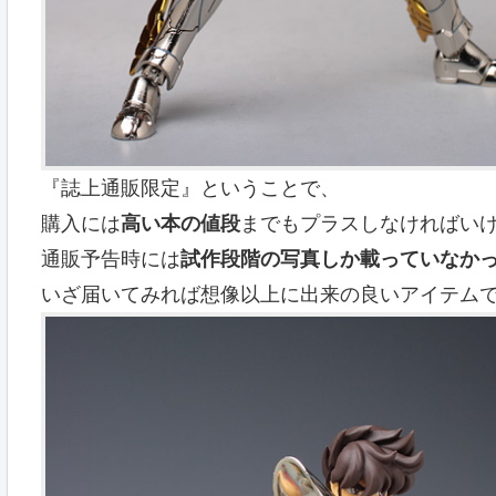
『誌上通販限定』ということで、
購入には
高い本の値段
までもプラスしなければい
通販予告時には
試作段階の写真しか載っていなか
いざ届いてみれば想像以上に出来の良いアイテム