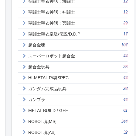
聖闘士聖衣神話：海闘士
12
聖闘士聖衣神話：神闘士
12
聖闘士聖衣神話：冥闘士
29
聖闘士聖衣皇級/伝説/D.D.P
17
超合金魂
107
スーパーロボット超合金
44
超合金玩具
25
HI-METAL R/魂SPEC
44
ガンダム完成品玩具
28
ガンプラ
44
METAL BUILD / GFF
61
ROBOT魂[MS]
344
ROBOT魂[AB]
32