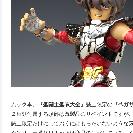
ムック本、
『聖闘士聖衣大全』
誌上限定の
『ペガサ
２種類付属する頭部は既製品のリペイントですが
誌上限定だけにしておくにはもったいないような
やはり、一番注目すべきは商品名に冠しているよ