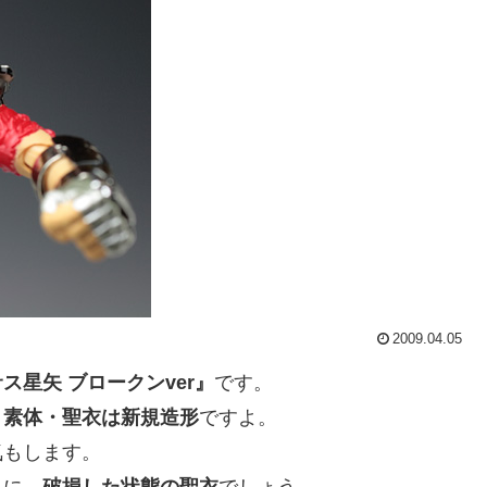
2009.04.05
ス星矢 ブロークンver』
です。
、
素体・聖衣は新規造形
ですよ。
気もします。
うに、
破損した状態の聖衣
でしょう。