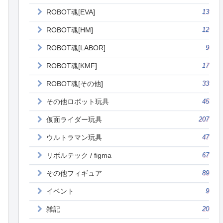
ROBOT魂[EVA]
13
ROBOT魂[HM]
12
ROBOT魂[LABOR]
9
ROBOT魂[KMF]
17
ROBOT魂[その他]
33
その他ロボット玩具
45
仮面ライダー玩具
207
ウルトラマン玩具
47
リボルテック / figma
67
その他フィギュア
89
イベント
9
雑記
20