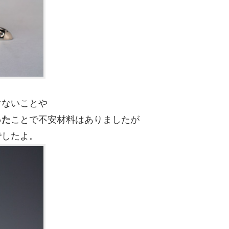
けないことや
った
ことで不安材料はありましたが
でしたよ。