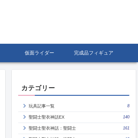
仮面ライダー
完成品フィギュア
カテゴリー
玩具記事一覧
8
聖闘士聖衣神話EX
140
聖闘士聖衣神話：聖闘士
161