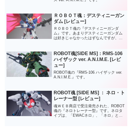
ＲＯＢＯＴ魂：デスティニーガン
ダム [レビュー]
ＲＯＢＯＴ魂の『デスティニーガンダ
ム』です。あまりデスティニーガンダム
は好きじゃなかったはずなんですが、Ｒ
ＯＢＯＴ魂ストライクフリーダムの出来
が思いのほか良い完成度だったので、期
待をこめて購入。付属品も多く、遊びが
ROBOT魂[SIDE MS]：RMS-106
いのあるアイテムになってい...
ハイザック ver. A.N.I.M.E. [レビ
ュー]
ROBOT魂の『RMS-106 ハイザック ver.
A.N.I.M.E.』です。
ROBOT魂 [SIDE MS] ： ネロ・ト
レーナー型 [レビュー]
魂ＷＥＢ商店で受注発売された、ROBOT
魂の『ネロトレーナー型』です。ネロタ
イプは、「EWACネロ」、「ネロ」と順
番に発売されて、最後に今回の「トレー
ナー」が発売。構造自体はネロと共通の
箇所が多数あって、交換パーツにもノー