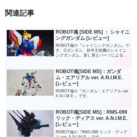
関連記事
ROBOT魂 [SIDE MS] ： シャイニ
ングガンダム [レビュー]
ROBOT魂の『シャイニングガンダム』で
す。Gガンダム、前半主役機のシャイニ
ングガンダム。差し替えパーツによるギ
ミックで「スーパー⇔バトル⇔ノーマ
ル」の３形態に変形できます。以前発売
されたゴッドガンダム譲りの格闘アクシ
ROBOT魂[SIDE MS]：ガンダ
ョンの可動に特化したフ...
ム・エアリアル ver. A.N.I.M.E.
[レビュー]
ROBOT魂の『ガンダム・エアリアル ver.
A.N.I.M.E.』です。
ROBOT魂[SIDE MS]：RMS-099
リック・ディアス ver. A.N.I.M.E.
[レビュー]
ROBOT魂の『RMS-099 リック・ディア
ス ver. A.N.I.M.E.』です。