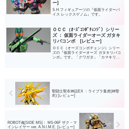
ー]
S.H.フィギュアーツの『仮面ライダーバ
イス レックスゲノム』です。
ＯＣＣ（ｵｰｽﾞｺﾝﾎﾞﾁｪﾝｼﾞ）シリー
ズ ： 仮面ライダーオーズ ガタキ
リバコンボ [レビュー]
ＯＣＣ（オーズコンボチェンジ）シリー
ズの『仮面ライダーオーズ ガタキリバコ
ンボ』です。「クワガタ」「カマキリ」
「バッタ」のメダルで変身し、分身攻撃
が可能になったアンク曰く少し危険なコ
ンボ。ＯＣＣ（オーズコンボチェンジ）
シリーズは頭部・胴体・...
聖闘士聖衣神話EX ：ライブラ童虎(神聖
衣) [レビュー]
ROBOT魂[SIDE MS]： MS-06F ザク・マ
インレイヤー ver. A.N.I.M.E. [レビュー]