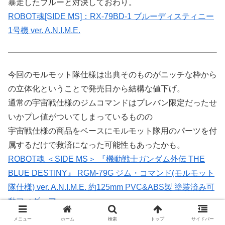
暴走したブルーと対決しておわり。
ROBOT魂[SIDE MS]：RX-79BD-1 ブルーディスティニー
1号機 ver. A.N.I.M.E.
今回のモルモット隊仕様は出典そのものがニッチな枠から
の立体化ということで発売日から結構な値下げ。
通常の宇宙戦仕様のジムコマンドはプレバン限定だったせ
いかプレ値がついてしまっているものの
宇宙戦仕様の商品をベースにモルモット隊用のパーツを付
属するだけで救済になった可能性もあったかも。
ROBOT魂 ＜SIDE MS＞ 『機動戦士ガンダム外伝 THE
BLUE DESTINY』 RGM-79G ジム・コマンド(モルモット
隊仕様) ver. A.N.I.M.E. 約125mm PVC&ABS製 塗装済み可
動フィギュア
(広告Amazonアソシエイト)
メニュー
ホーム
検索
トップ
サイドバー