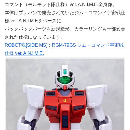
コマンド（モルモット隊仕様）ver. A.N.I.M.E.全身像。
本体はプレバンで発売されていたジム・コマンド宇宙戦仕
様 ver. A.N.I.M.Eをベースに
バックパックパーツを新規造形。カラーリングも一部変更
された仕様になっています。
ROBOT魂[SIDE MS]：RGM-79GS ジム・コマンド宇宙戦
仕様 ver. A.N.I.M.E.