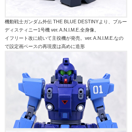
機動戦士ガンダム外伝 THE BLUE DESTINYより、ブルー
ディスティニー1号機 ver. A.N.I.M.E.全身像。
イフリート改に続いて主役機が発売。ver. A.N.I.M.E.なの
で設定画ベースの再現度は高めに造形