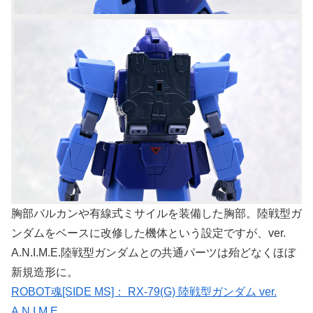
胸部バルカンや有線式ミサイルを装備した胸部。陸戦型ガ
ンダムをベースに改修した機体という設定ですが、ver.
A.N.I.M.E.陸戦型ガンダムとの共通パーツは殆どなくほぼ
新規造形に。
ROBOT魂[SIDE MS]： RX-79(G) 陸戦型ガンダム ver.
A.N.I.M.E.