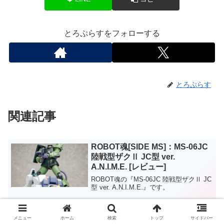
とろぷらすをフォローする
とろぷらす
関連記事
ROBOT魂[SIDE MS]：MS-06JC
陸戦型ザクⅡ JC型 ver.
A.N.I.M.E. [レビュー]
ROBOT魂の『MS-06JC 陸戦型ザクⅡ JC
型 ver. A.N.I.M.E.』です。
ROBOT魂[SIDE MS]： XVX-
メニュー
ホーム
検索
トップ
サイドバー
016RN ガンダム・エアリアル