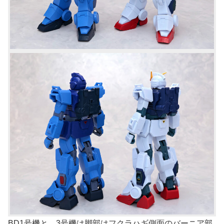
BD1号機と。3号機は脚部はフクラハギ側面のバーニア部