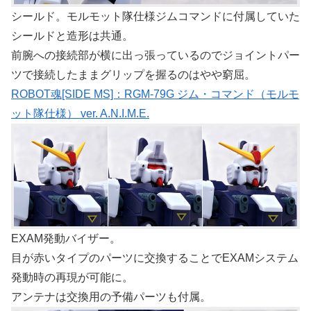
シールド。モルモット隊仕様ジムコマンドに付属していた
シールドと造形は共通。
前腕への接続部が横に出っ張っているのでジョイントパー
ツで接続したままグリップを握るのはやや窮屈。
ROBOT魂[SIDE MS]：RGM-79G ジム・コマンド（モルモ
ット隊仕様） ver. A.N.I.M.E.
EXAM発動バイザー。
目が赤いタイプのパーツに交換することでEXAMシステム
発動時の再現が可能に。
アンテナは交換用の予備パーツも付属。