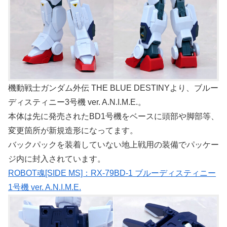
機動戦士ガンダム外伝 THE BLUE DESTINYより、ブルー
ディスティニー3号機 ver. A.N.I.M.E.。
本体は先に発売されたBD1号機をベースに頭部や脚部等、
変更箇所が新規造形になってます。
バックパックを装着していない地上戦用の装備でパッケー
ジ内に封入されています。
ROBOT魂[SIDE MS]：RX-79BD-1 ブルーディスティニー
1号機 ver. A.N.I.M.E.