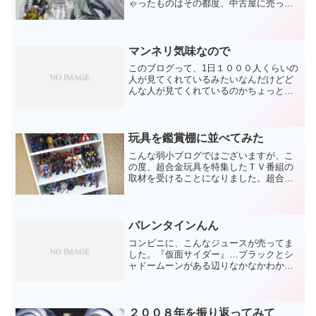
ゃったものはその都度、中古屋に売って
いたりしたのですが…それももう限界。
残しておきたいものばかり（笑）そんな
こんなで、押入れスペースの圧迫の原因
になる《パッケージ》を処...
マンネリ気味なので
このブログって、1日１０００人くらいの
人が見てくれているみたいなんだけどど
んな人が見てくれているのかちょっと知
りたくなった（笑）久しぶりにコメント
欄開放したので、暇だったら感想とか書
いてもらえると嬉しいんだけど。メンド
ウだったら「ノシ」だけ...
玩具を鑑賞棚に並べてみた
こんな弱小ブログではございますが、こ
の度、超合金玩具を特集したＴＶ番組の
取材を受けることになりました。超合金
のコレクションを背景に超合金の魅力を
語る内容だとか。そんなこんなで鑑賞棚
に玩具をいっぱい並べることに…。（４
日もかかったｗ）ディスプ...
バレンタインんん
コンビニに、こんなジュースが売ってま
した。『仮面サイダー』…ブラックとシ
ャドームーンがある辺りなかなかわかっ
たジュースだと思います。他にはアマゾ
ンとか、Ｘとか、ストロンガーがあった
と思いますが。とりあえず私はこの２缶
だけで十分です。
２００８年を振り返ってみて