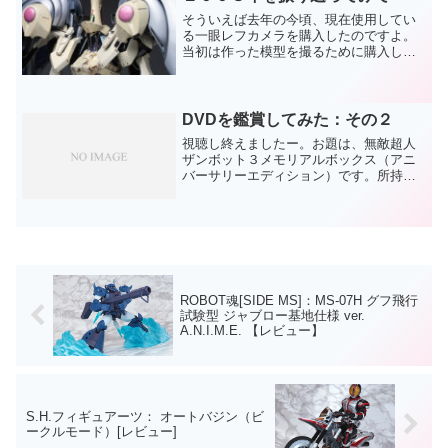
そういえば去年の今頃、現在使用してい
る一眼レフカメラを購入したのですよ。
当初は作った模型を撮るために購入した
はずなのに、今年は殆どといっていいく
らい真面目に模型を作りませんでしたか
らねえ…（代わりに完成品玩具ばかり撮
り続けましたが）そんなこ...
DVDを鑑賞してみた：その２
視聴し終えましたー。お題は、無敵超人
ザンボット３メモリアルボックス（アニ
バーサリーエディション）です。所持し
ているロボットアニメのDVD－BOXは、
いわゆるラストが全滅系なモノばかりな
ことに気づいた私…。（ダンバインと
か、イデオンとか、Zガ...
ROBOT魂[SIDE MS]：MS-07H グフ飛行
試験型 ジャブロー基地仕様 ver.
A.N.I.M.E. 【レビュー】
S.H.フィギュアーツ： オートバジン（ビ
ークルモード）[レビュー]