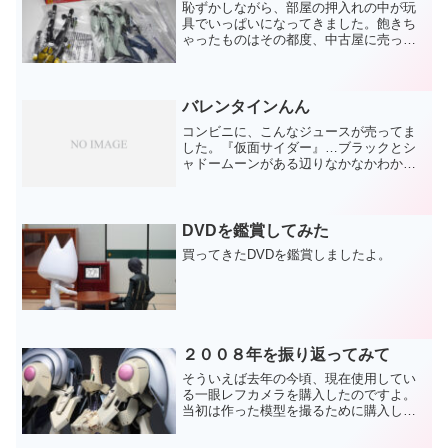
恥ずかしながら、部屋の押入れの中が玩
具でいっぱいになってきました。飽きち
ゃったものはその都度、中古屋に売って
いたりしたのですが…それももう限界。
残しておきたいものばかり（笑）そんな
こんなで、押入れスペースの圧迫の原因
になる《パッケージ》を処...
バレンタインんん
コンビニに、こんなジュースが売ってま
した。『仮面サイダー』…ブラックとシ
ャドームーンがある辺りなかなかわかっ
たジュースだと思います。他にはアマゾ
ンとか、Ｘとか、ストロンガーがあった
と思いますが。とりあえず私はこの２缶
だけで十分です。
DVDを鑑賞してみた
買ってきたDVDを鑑賞しましたよ。
２００８年を振り返ってみて
そういえば去年の今頃、現在使用してい
る一眼レフカメラを購入したのですよ。
当初は作った模型を撮るために購入した
はずなのに、今年は殆どといっていいく
らい真面目に模型を作りませんでしたか