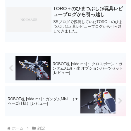
らねえ…（代わりに完成品玩具ばかり撮
り続けましたが）そんなこ...
TORO＋のひまつぶし@玩具レビ
ューブログから引っ越し
SSブログで投稿していたTORO＋のひま
つぶし@玩具レビューブログから引っ越
してきました。
ROBOT魂 [side ms]： クロスボーン・ガ
ンダムX1改・改 オプションパーツセット
[レビュー]
ROBOT魂 [side ms]：ガンダムMk-II （エ
ゥーゴ仕様）[レビュー]
ホーム
雑記