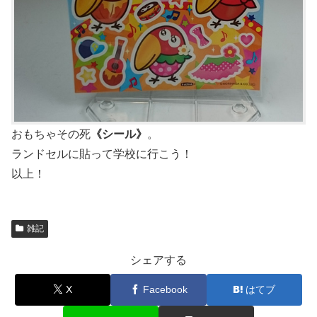
おもちゃその死
《シール》
。
ランドセルに貼って学校に行こう！
以上！
雑記
シェアする
X
Facebook
はてブ