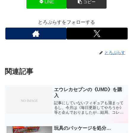
LINE
コピー
とろぷらすをフォローする
とろぷらす
関連記事
エウレカセブンの《UMD》を購
入
記事にしていないフィギュアも溜まって
るし、今月は《毎日更新してやろうか》
等と企んでおりましたが…結局、コレの
せいで野望が崩れました。エウレカセブ
ンの《UMD》を中古で購入し、鑑賞して
しまっていたのです。
玩具のパッケージを処分…