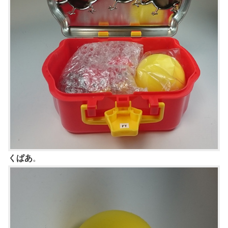
くぱあ
。