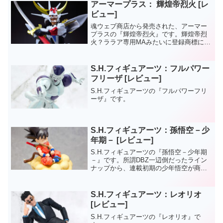
アーマープラス： 輝煌帝烈火 [レ
ビュー]
魂ウェブ商店から発売された、アーマー
プラスの『輝煌帝烈火』です。輝煌帝烈
火？ララア専用MAみたいに登録商標に問
題でもあったのだろーか？輝煌帝劣化で
も良かったんじゃ。。。2014/8月 魂
EFFECT を使ったの写真を追加しまし
S.H.フィギュアーツ：フルパワー
た。
フリーザ [レビュー]
S.H.フィギュアーツの『フルパワーフリ
ーザ』です。
S.H.フィギュアーツ：孫悟空－少
年期－ [レビュー]
S.H.フィギュアーツの『孫悟空－少年期
－』です。所謂DBZ一辺倒だったライン
ナップから、連載初期の少年悟空が商品
化。如意棒や筋斗雲など初期のドラゴン
ボールの世界観には欠かせない付属パー
ツが豊富です。
S.H.フィギュアーツ：レオリオ
[レビュー]
S.H.フィギュアーツの『レオリオ』で