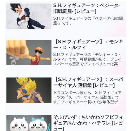
S.H.フィギュアーツ：ベジータ-
旧戦闘服- [レビュー]
S.H.フィギュアーツの『ベジータ-旧戦闘
服-』です。
【S.H.フィギュアーツ】：モンキ
ー・Ｄ・ルフィ
S.H.フィギュアーツの『モンキー・Ｄ・
ルフィ』です。可動範囲が広く、フェイ
スパーツも豊富でプレイバリューは高い
です。ですが、ハンドパーツの種類が少
なかったり、フェイス部があまり似てい
なかったりとちょっと完成度のツメがあ
【S.H.フィギュアーツ】：スーパ
まく感じた部分もあり...
ーサイヤ人 孫悟飯 [レビュー]
ドラゴンボール改から、S.H.フィギュア
ーツの『スーパーサイヤ人 孫悟飯』で
す。フィギュアーツ初の《少年体型ボデ
ィー》を採用したアイテムですよ。少年
体型ということで非常に小柄で、関節部
分などもとても小さいですが可動範囲な
そふびいず：ちいかわソフビフィ
どには特に影響はなし...
ギュア/ちいかわ・ハチワレ [レビ
ュー]