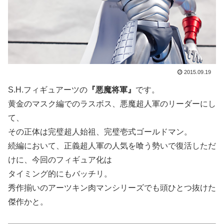
2015.09.19
S.H.フィギュアーツの
『悪魔将軍』
です。
黄金のマスク編でのラスボス、悪魔超人軍のリーダーにし
て、
その正体は完璧超人始祖、完璧壱式ゴールドマン。
続編において、正義超人軍の人気を喰う勢いで復活しただ
けに、今回のフィギュア化は
タイミング的にもバッチリ。
秀作揃いのアーツキン肉マンシリーズでも頭ひとつ抜けた
傑作かと。