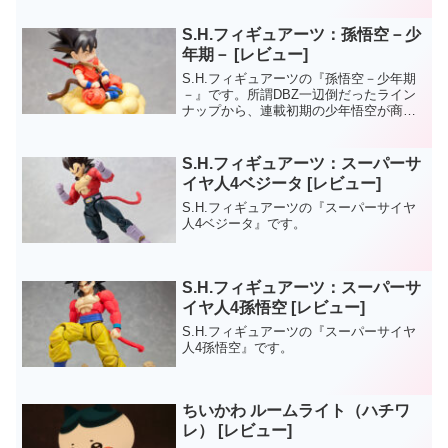
S.H.フィギュアーツ：孫悟空－少
年期－ [レビュー]
S.H.フィギュアーツの『孫悟空－少年期
－』です。所謂DBZ一辺倒だったライン
ナップから、連載初期の少年悟空が商品
化。如意棒や筋斗雲など初期のドラゴン
ボールの世界観には欠かせない付属パー
ツが豊富です。
S.H.フィギュアーツ：スーパーサ
イヤ人4ベジータ [レビュー]
S.H.フィギュアーツの『スーパーサイヤ
人4ベジータ』です。
S.H.フィギュアーツ：スーパーサ
イヤ人4孫悟空 [レビュー]
S.H.フィギュアーツの『スーパーサイヤ
人4孫悟空』です。
ちいかわ ルームライト（ハチワ
レ） [レビュー]