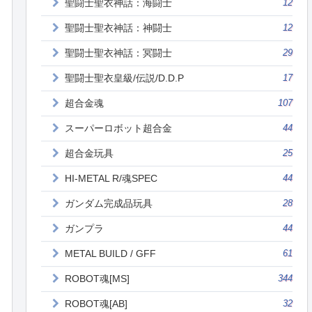
聖闘士聖衣神話：海闘士
12
聖闘士聖衣神話：神闘士
12
聖闘士聖衣神話：冥闘士
29
聖闘士聖衣皇級/伝説/D.D.P
17
超合金魂
107
スーパーロボット超合金
44
超合金玩具
25
HI-METAL R/魂SPEC
44
ガンダム完成品玩具
28
ガンプラ
44
METAL BUILD / GFF
61
ROBOT魂[MS]
344
ROBOT魂[AB]
32