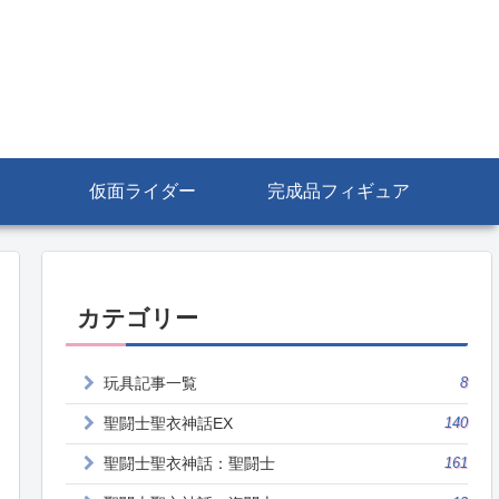
仮面ライダー
完成品フィギュア
カテゴリー
玩具記事一覧
8
聖闘士聖衣神話EX
140
聖闘士聖衣神話：聖闘士
161