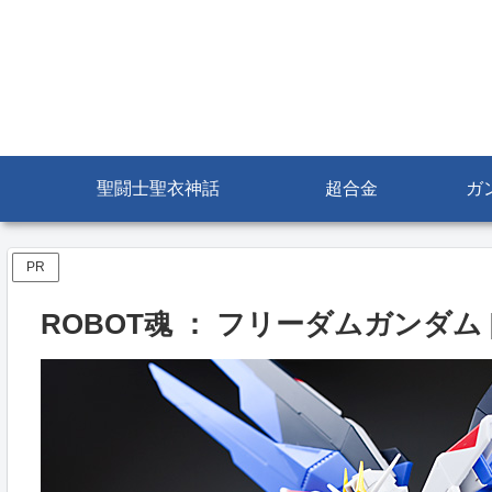
聖闘士聖衣神話
超合金
ガ
PR
ROBOT魂 ： フリーダムガンダム 