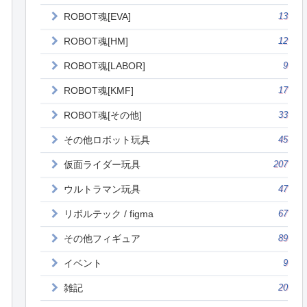
ROBOT魂[EVA]
13
ROBOT魂[HM]
12
ROBOT魂[LABOR]
9
ROBOT魂[KMF]
17
ROBOT魂[その他]
33
その他ロボット玩具
45
仮面ライダー玩具
207
ウルトラマン玩具
47
リボルテック / figma
67
その他フィギュア
89
イベント
9
雑記
20