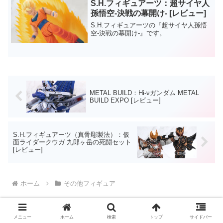
S.H.フィギュアーツ：超サイヤ人
孫悟空-決戦の幕開け- [レビュー]
S.H.フィギュアーツの『超サイヤ人孫悟
空-決戦の幕開け-』です。
METAL BUILD：Hi-νガンダム METAL
BUILD EXPO [レビュー]
S.H.フィギュアーツ（真骨彫製法）：仮
面ライダークウガ 九郎ヶ岳の死闘セット
[レビュー]
ホーム
その他フィギュア
メニュー
ホーム
検索
トップ
サイドバー