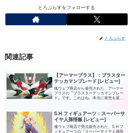
とろぷらすをフォローする
とろぷらす
関連記事
【アーマープラス】：ブラスター
テッカマンブレード [レビュー]
魂ウェブ商店から発売された、アーマー
プラスの『ブラスターテッカマンブレー
ド』です。これはね。本当に発売を楽し
みにしていたんですよ。アニメ放送当時
に発売されたプラモが、ちょっと残念な
内容だったので…。んで、このアーマー
S.H.フィギュアーツ：スーパーサ
プラス、ブラスターブレー...
イヤ人孫悟飯 [レビュー]
魂ウェブ商店で受注販売された、S.H.フ
ィギュアーツの『スーパーサイヤ人孫悟