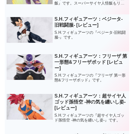
飯』です。スーパーサイヤ人悟飯もリニ
ューアル化。超戦士覚醒Ver.悟空のように
道着が破けたダメージ姿で立体化されて
います。
S.H.フィギュアーツ：ベジータ-
旧戦闘服- [レビュー]
S.H.フィギュアーツの『ベジータ-旧戦闘
服-』です。
S.H.フィギュアーツ：フリーザ 第
一形態&フリーザポッド [レビュ
ー]
S.H.フィギュアーツの『フリーザ 第一形
態&フリーザポッド』です。
S.H.フィギュアーツ：超サイヤ人
ゴッド孫悟空 -神の気を纏いし姿-
[レビュー]
S.H.フィギュアーツの『超サイヤ人ゴッ
ド孫悟空 -神の気を纏いし姿-』です。