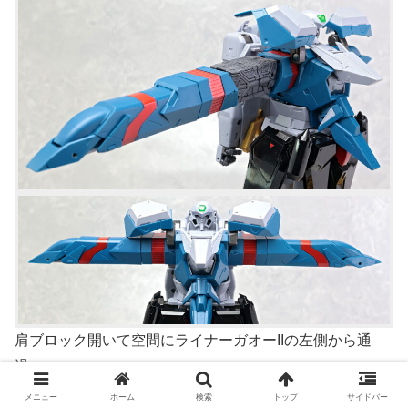
肩ブロック開いて空間にライナーガオーIIの左側から通
過。
ライナーガオーIIを通す際、ガオファー胸部内のスイッチ
メニュー
ホーム
検索
トップ
サイドバー