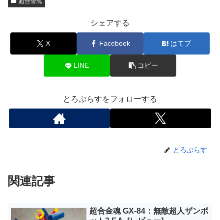
超合金魂
シェアする
X
Facebook
はてブ
LINE
コピー
とろぷらすをフォローする
とろぷらす
関連記事
超合金魂 GX-84：無敵超人ザンボ