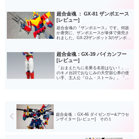
と、３メカのひとつ《爆竜》がセットに
なったアイテムです。以前、発売された
《飛影＆黒獅子》と《飛影&鳳雷鷹》もあ
超合金魂 ： GX-81 ザンボエース
ると一層プレイバリュー...
[レビュー]
超合金魂の『ザンボエース』です。何故
か唐突に、ザンボエースが単体で発売さ
れました。GX-23ザンボット3のザンボエ
ースもかなり出来が良くて、限定で単品
販売された経緯もありましたが、今回の
GX-81版では、大きさは一回り以上大き
超合金魂：GX-39 バイカンフー
くなり、合体ギ...
[レビュー]
「おまえたちに名乗る名前はない！」…
のキメ台詞でおなじみの天空宙心券の使
い手、主人公『ロム・ストール』。「マ
シンロボ クロノスの大逆襲」より主役
ロボの『バイカンフー』が堂々の超合金
魂化です!スパロボで一気に知名度が上が
った感は否めないけど
超合金魂 ：GX-46 ダイゼンガー&アウセ
ンザイター [レビュー] その１