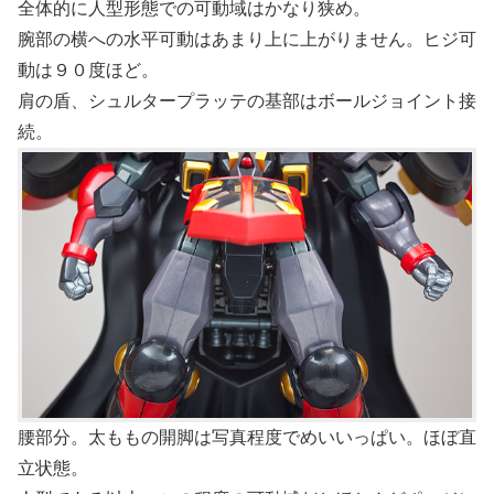
全体的に人型形態での可動域はかなり狭め。
腕部の横への水平可動はあまり上に上がりません。ヒジ可
動は９０度ほど。
肩の盾、シュルタープラッテの基部はボールジョイント接
続。
腰部分。太ももの開脚は写真程度でめいいっぱい。ほぼ直
立状態。