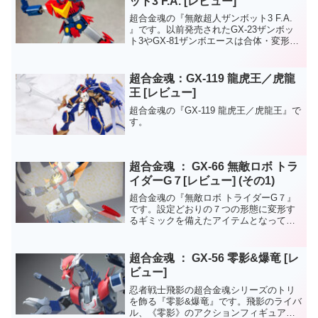
ット3 F.A. [レビュー]
超合金魂の『無敵超人ザンボット3 F.A.
』です。以前発売されたGX-23ザンボッ
ト3やGX-81ザンボエースは合体・変形ギ
ミックがメインだったので同じ超合金魂
シリーズでも今回はフルアクション仕様
なので遊び方の選択肢を分けられる点が
超合金魂：GX-119 龍虎王／虎龍
良いで...
王 [レビュー]
超合金魂の『GX-119 龍虎王／虎龍王』で
す。
超合金魂 ： GX-66 無敵ロボ トラ
イダーG７[レビュー] (その1)
超合金魂の『無敵ロボ トライダーG７』
です。設定どおりの７つの形態に変形す
るギミックを備えたアイテムとなってい
ます。各々の形態に変形する手順も非常
に簡易でありながら、基本的に余剰パー
ツが発生しないのでメインの変形ギミッ
超合金魂 ： GX-56 零影&爆竜 [レ
クを楽しむだけなら、本...
ビュー]
忍者戦士飛影の超合金魂シリーズのトリ
を飾る『零影&爆竜』です。飛影のライバ
ル、《零影》のアクションフィギュア