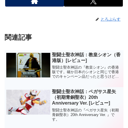
とろぷらす
関連記事
聖闘士聖衣神話：教皇シオン（香
港版）[レビュー]
聖闘士聖衣神話の『教皇シオン』の香港
版です。確か日本のシオンと同じで香港
でのキャンペーン品だったと思うけど、
詳しくはよく覚えてないです。基本的に
は日本版のものと変わらず。箱は香港版
のデザインになってますよ。聖闘士聖衣
聖闘士聖衣神話：ペガサス星矢
神話：教皇シオン香港版は...
（初期青銅聖衣）20th
Anniversary Ver. [レビュー]
聖闘士聖衣神話の『ペガサス星矢（初期
青銅聖衣）20th Anniversary Ver. 』で
す。