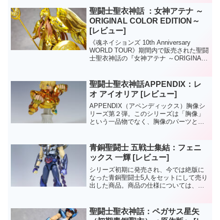
聖闘士聖衣神話 ：女神アテナ ～
ORIGINAL COLOR EDITION～
[レビュー]
《魂ネイションズ 10th Anniversary
WORLD TOUR》期間内で販売された聖闘
士聖衣神話の『女神アテナ ～ORIGINAL
COLOR EDITION～』です。イベント終
了後に受注販売も予定されているそうで
す。
聖闘士聖衣神話APPENDIX：レ
オ アイオリア [レビュー]
APPENDIX（アペンディックス）胸像シ
リーズ第２弾。このシリーズは「胸像」
という一品物でなく、胸像のパーツと聖
闘士聖衣神話の同一キャラのフィギュア
とパーツを交換することでグレードアッ
プできる仕様になってます。このアイオ
青銅聖闘士 五戦士集結：フェニ
リアは「アテナエク...
ックス 一輝 [レビュー]
シリーズ初期に発売され、今では絶版に
なった青銅聖闘士5人をセットにして売り
出した商品。商品の仕様については、同
セットの『ペガサス星矢』の記事で書き
綴ってます。今回のフェニックスで『青
銅聖闘士 五戦士集結』セットの紹介は終
聖闘士聖衣神話：ペガサス星矢
了です。