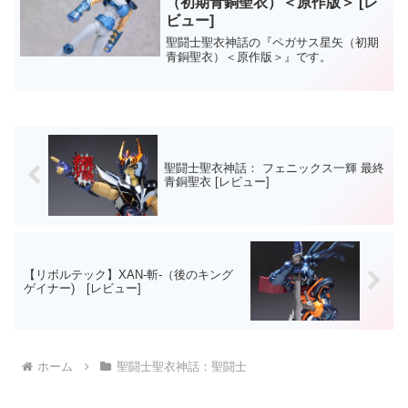
（初期青銅聖衣）＜原作版＞ [レ
ビュー]
聖闘士聖衣神話の『ペガサス星矢（初期
青銅聖衣）＜原作版＞』です。
聖闘士聖衣神話： フェニックス一輝 最終
青銅聖衣 [レビュー]
【リボルテック】XAN-斬-（後のキング
ゲイナー) [レビュー]
ホーム
聖闘士聖衣神話：聖闘士