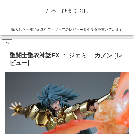
とろ＋ひまつぶし
購入した完成品玩具やフィギュアのレビューをダラダラ書いています
PR
聖闘士聖衣神話EX ： ジェミニ カノン [レ
ビュー]