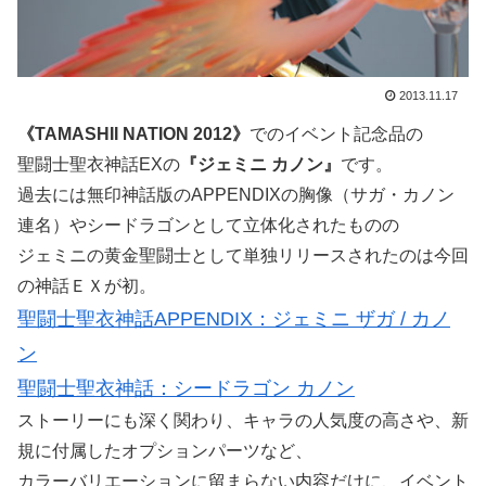
2013.11.17
《TAMASHII NATION 2012》
でのイベント記念品の
聖闘士聖衣神話EXの
『ジェミニ カノン』
です。
過去には無印神話版のAPPENDIXの胸像（サガ・カノン
連名）やシードラゴンとして立体化されたものの
ジェミニの黄金聖闘士として単独リリースされたのは今回
の神話ＥＸが初。
聖闘士聖衣神話APPENDIX：ジェミニ ザガ / カノ
ン
聖闘士聖衣神話：シードラゴン カノン
ストーリーにも深く関わり、キャラの人気度の高さや、新
規に付属したオプションパーツなど、
カラーバリエーションに留まらない内容だけに、イベント