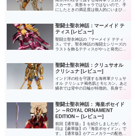
スカーサ。美形キャラではないので、手
にしたときの満足度は個人的にいまひと
つ…。腐女子的な感性など持ち合わせち
ゃいませんが、やはりこの差は大きいで
す（笑フィギュア自体は、手堅い完成度
聖闘士聖衣神話：マーメイド テ
でまとめられているんです...
ティス [レビュー]
聖闘士聖衣神話の『マーメイド テティ
ス』です。聖衣神話の海闘士シリーズの
ラストを飾るテティスがやっと発売にな
りました。他の海闘士をリリースし続け
ていた当時では、他に優先すべきキャラ
が他にいて、女性であるテティスは後回
聖闘士聖衣神話：クリュサオル
しになってしまった感もあ...
クリシュナ [レビュー]
インド洋の柱を守護する海将軍クリュサ
オル クリシュナ褐色肌とモヒカン。あと
鱗衣では背中の日輪が特徴的。長身で凄
くかっこいいよ。
聖闘士聖衣神話： 海皇ポセイド
ン ～ROYAL ORNAMENT
EDITION～ [レビュー]
前回【通常版』】を紹介しましたが、今
日は【豪華版】の『海皇ポセイドン』で
す。【通常版】がアニメカラーの配色で