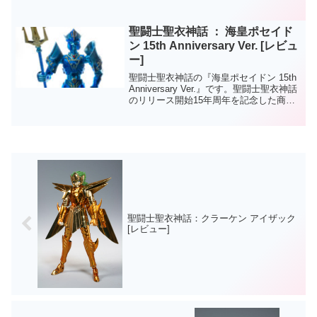
あることに対して、【豪華版】は原作マ
ンガの配色になっており、更に、その他
付属品が加わってますね。最近発売され
聖闘士聖衣神話 ： 海皇ポセイド
た、書籍の【聖闘士聖衣大...
ン 15th Anniversary Ver. [レビュ
ー]
聖闘士聖衣神話の『海皇ポセイドン 15th
Anniversary Ver.』です。聖闘士聖衣神話
のリリース開始15年周年を記念した商
品。10周年の時と同じく、今回も玩具オ
リジナルのカラーリングになっていま
す。アテナ・ハーデスと続いた15t...
聖闘士聖衣神話：クラーケン アイザック
[レビュー]