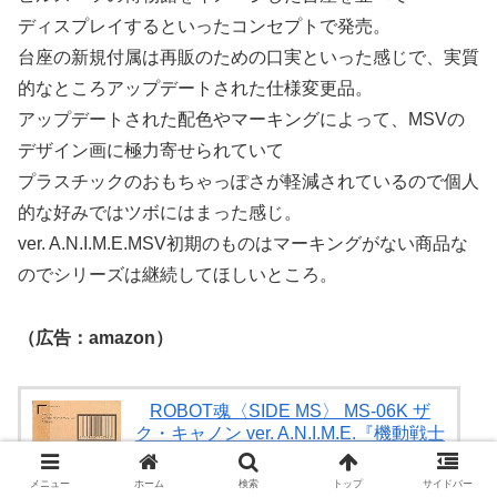
ディスプレイするといったコンセプトで発売。
台座の新規付属は再販のための口実といった感じで、実質
的なところアップデートされた仕様変更品。
アップデートされた配色やマーキングによって、MSVの
デザイン画に極力寄せられていて
プラスチックのおもちゃっぽさが軽減されているので個人
的な好みではツボにはまった感じ。
ver. A.N.I.M.E.MSV初期のものはマーキングがない商品な
のでシリーズは継続してほしいところ。
（広告：amazon）
ROBOT魂〈SIDE MS〉 MS-06K ザ
ク・キャノン ver. A.N.I.M.E.『機動戦士
ガンダム』(魂ウェブ商店限定)
BANDAI
メニュー
ホーム
検索
トップ
サイドバー