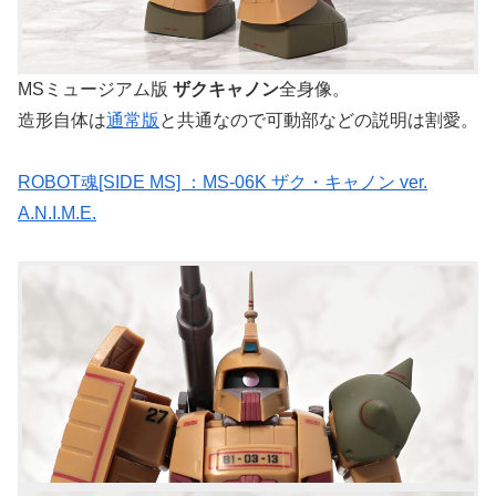
MSミュージアム版
ザクキャノン
全身像。
造形自体は
通常版
と共通なので可動部などの説明は割愛。
ROBOT魂[SIDE MS] ：MS-06K ザク・キャノン ver.
A.N.I.M.E.