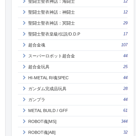
聖闘士聖衣神話：海闘士
12
聖闘士聖衣神話：神闘士
12
聖闘士聖衣神話：冥闘士
29
聖闘士聖衣皇級/伝説/D.D.P
17
超合金魂
107
スーパーロボット超合金
44
超合金玩具
25
HI-METAL R/魂SPEC
44
ガンダム完成品玩具
28
ガンプラ
44
METAL BUILD / GFF
61
ROBOT魂[MS]
344
ROBOT魂[AB]
32