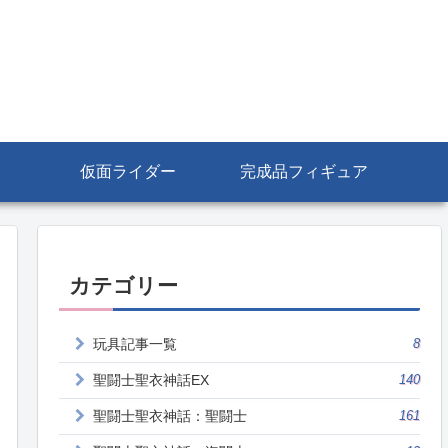
仮面ライダー
完成品フィギュア
カテゴリー
玩具記事一覧
8
聖闘士聖衣神話EX
140
聖闘士聖衣神話：聖闘士
161