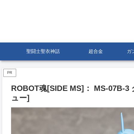
聖闘士聖衣神話
超合金
ガ
PR
ROBOT魂[SIDE MS]： MS-07B-3 
ュー]