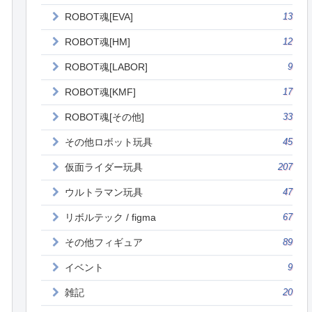
ROBOT魂[EVA]
13
ROBOT魂[HM]
12
ROBOT魂[LABOR]
9
ROBOT魂[KMF]
17
ROBOT魂[その他]
33
その他ロボット玩具
45
仮面ライダー玩具
207
ウルトラマン玩具
47
リボルテック / figma
67
その他フィギュア
89
イベント
9
雑記
20