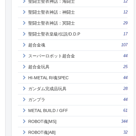
聖闘士聖衣神話：海闘士
12
聖闘士聖衣神話：神闘士
12
聖闘士聖衣神話：冥闘士
29
聖闘士聖衣皇級/伝説/D.D.P
17
超合金魂
107
スーパーロボット超合金
44
超合金玩具
25
HI-METAL R/魂SPEC
44
ガンダム完成品玩具
28
ガンプラ
44
METAL BUILD / GFF
61
ROBOT魂[MS]
344
ROBOT魂[AB]
32