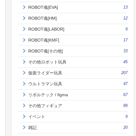
ROBOT魂[EVA]
13
ROBOT魂[HM]
12
ROBOT魂[LABOR]
9
ROBOT魂[KMF]
17
ROBOT魂[その他]
33
その他ロボット玩具
45
仮面ライダー玩具
207
ウルトラマン玩具
47
リボルテック / figma
67
その他フィギュア
89
イベント
9
雑記
20