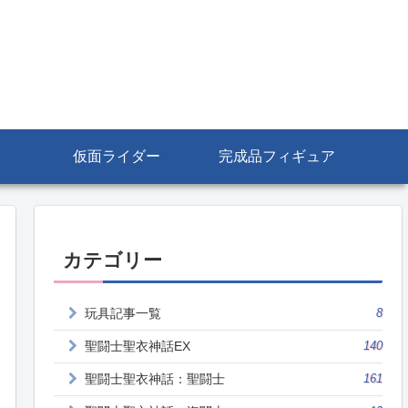
仮面ライダー
完成品フィギュア
カテゴリー
玩具記事一覧
8
聖闘士聖衣神話EX
140
聖闘士聖衣神話：聖闘士
161