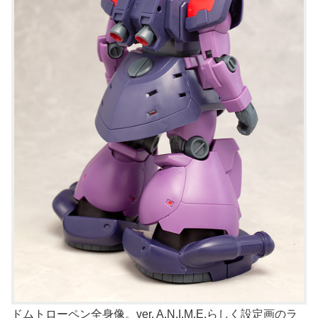
ドムトローペン全身像。ver. A.N.I.M.E.らしく設定画のラ