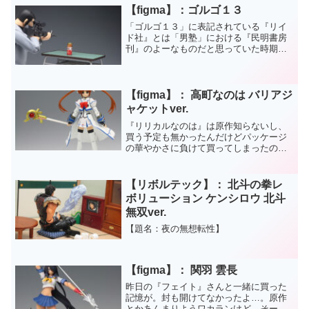
【figma】：ゴルゴ１３
「ゴルゴ１３」に表記されている『リイ
ド社』とは「男塾」における『民明書房
刊』のよーなものだと思っていた時期が
ありました。
【figma】： 高町なのは バリアジ
ャケットver.
『リリカルなのは』は原作知らないし、
買う予定も無かったんだけどパッケージ
の華やかさに負けて買ってしまったので
す。２種類の前髪が付属しているんだけ
ど、パーツが肉痩せしているのかポロポ
ロとよく外れてしまいます。写真では両
【リボルテック】： 北斗の拳レ
面テープで何とか取り付け...
ボリューション ケンシロウ 北斗
無双ver.
【題名：夜の無想転性】
【figma】： 関羽 雲長
昨日の『フェイト』さんと一緒に買った
記憶が。封も開けてなかったよ…。原作
とかあんまりようワカランけど、そーえ