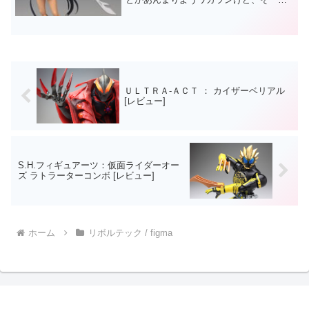
いばパチスロ屋にこの機種あったっけ。
ついでに私信。FC２のブログは消去しま
したよ(´･ω･`)あ、今日もフィギュアへの
感想は全くあり...
ＵＬＴＲＡ‐ＡＣＴ ： カイザーベリアル
[レビュー]
S.H.フィギュアーツ：仮面ライダーオー
ズ ラトラーターコンボ [レビュー]
ホーム
リボルテック / figma