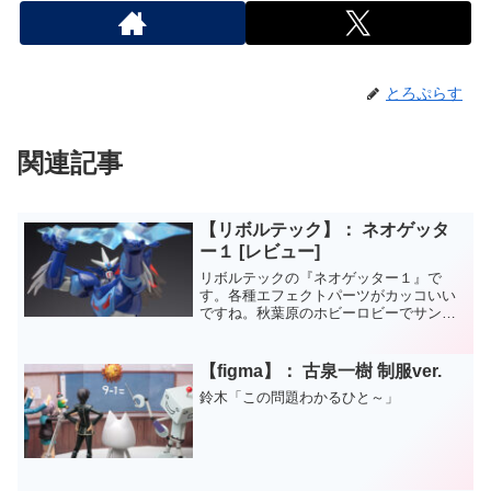
とろぷらす
関連記事
【リボルテック】： ネオゲッタ
ー１ [レビュー]
リボルテックの『ネオゲッター１』で
す。各種エフェクトパーツがカッコいい
ですね。秋葉原のホビーロビーでサンプ
ルを見たときに凄く気にいってしまいま
した。
【figma】： 古泉一樹 制服ver.
鈴木「この問題わかるひと～」