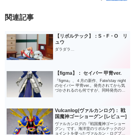
関連記事
【リボルテック】：S・F・O リ
ュウ
ダラダラ…
【figma】： セイバー 甲冑ver.
『figma』、４月の新作、Fate/stay night
のセイバー 甲冑ver.。発売されてから気
づかされるのも何ですが、同時発売の
「ハルヒ」とは桁違いな人気アイテムだ
ったのですね…。私はFateという原作自
体あまり詳しくないので、このf...
Vulcanlog(ヴァルカンログ)： 戦
国魔神ゴーショーグン [レビュー]
ヴァルカンログの『戦国魔神ゴーショー
グン』です。海洋堂のリボルテックのジ
ョイントを使ったヴァルカン・ログブラ