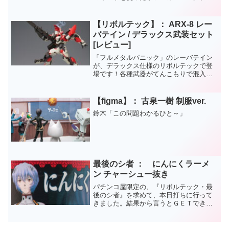
ンドにて千値練が手掛けた商品になって
います。ノーマル版と、宮沢模型限定の
リアル版の２種が発売されましたが、こ
【リボルテック】： ARX-8 レー
の記事で載せているのはノ...
バテイン / デラックス武装セット
[レビュー]
「フルメタルパニック」のレーバテイン
が、デラックス仕様のリボルテックで登
場です！各種武器がてんこもりで混入さ
れているので、普段のリボルテックの値
段よりも高めに設定されていますがそれ
を払拭するくらいのボリュームです！個
【figma】： 古泉一樹 制服ver.
人的に、この夏、一番お勧...
鈴木「この問題わかるひと～」
最後のシ者 ： にんにくラーメ
ン チャーシュー抜き
パチンコ屋限定の、『リボルテック・最
後のシ者』を求めて、本日打ちに行って
きました。結果から言うとＧＥＴできな
かったのですがね…。やはり大当たり出
玉以外は交換不可という制約がネック。
交換３５００発なので、２回確変を引け