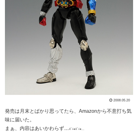
2008.05.20
発売は月末とばかり思ってたら、Amazonから不意打ち気
味に届いた。
まぁ、内容はあいかわらず…
ｺﾞﾆｮｺﾞﾆｮ…