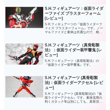
S.H.フィギュアーツ：仮面ライダ
ーファイズ ブラスターフォーム
[レビュー]
S.H.フィギュアーツの『仮面ライダーフ
ァイズ ブラスターフォーム』です。ノー
マルファイズと素体は共通なので、相変
わらずのマッチョ体型。【S.H.フィギュ
アーツ】：仮面ライダーファイズ人によ
っては好き嫌いがあるプロポーションか
S.H.フィギュアーツ（真骨彫製
と思いますが、...
法）：仮面ライダー装甲響鬼 [レ
ビュー]
S.H.フィギュアーツ（真骨彫製法）の
『仮面ライダー装甲響鬼』です。
S.H.フィギュアーツ (真骨彫製
法)：仮面ライダーアクセル [レビ
ュー]
S.H.フィギュアーツ (真骨彫製法)の『仮
面ライダーアクセル』です。素体流用の
利くガタック等は別にしても、真骨頂は
主役級のライダーのみ展開していくと思
いましたが２号ライダーのアクセルも新