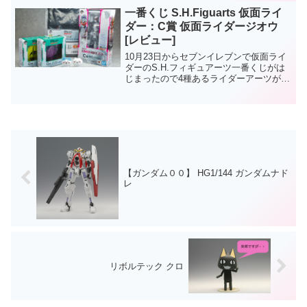
規造形でリニューアル。ダブルと同じく
一番くじ S.H.Figuarts 仮面ライ
ガイアメモリの争...
ダー：C賞 仮面ライダージオウ
[レビュー]
10月23日からセブンイレブンで仮面ライ
ダーのS.H.フィギュアーツ一番くじがは
じまったので4種あるライダーアーツが1
個でも当たれば良しと思って4回引いてき
ました。結果はC賞：S.H.Figuarts仮面ラ
イダージオウE賞のサコッシュとG賞...
【ガンダム００】 HG1/144 ガンダムナド
レ
リボルテック クロ