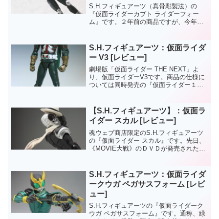
S.H.フィギュアーツ（真骨彫製法）の
『仮面ライダーカブト ライダーフォー
ム』です。２年前の商品ですが、今年９
月発売のガタックのタイミングに合わせ
て再販されたので購入しました。
S.H.フィギュアーツ：仮面ライダ
ー V3 [レビュー]
劇場版「仮面ライダー THE NEXT」よ
り、仮面ライダーV3です。商品の仕様に
ついては同時発売の『仮面ライダー１
号』と同じです。
【S.H.フィギュアーツ】：仮面ラ
イダー スカル [レビュー]
魂ウェブ商店限定のS.H.フィギュアーツ
の『仮面ライダー スカル』です。先日、
《MOVIE大戦》のＤＶＤが発売されたば
かりということもあって、実にタイムリ
ーなアイテムですね。私も帽子の似合う
男になりたい！！（下半身的な意味合い
S.H.フィギュアーツ：仮面ライダ
で）
ークウガ ペガサスフォーム [レビ
ュー]
S.H.フィギュアーツの『仮面ライダーク
ウガ ペガサスフォーム』です。通称、緑