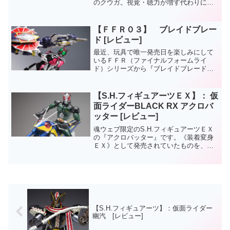
のクウガ。視覚・聴力が増す代わりに、
変身時間が数分しか持たないフォーム。
クウガはフォームごとにリスクがある点
が、最近のライダーには無い魅力があり
【ＦＦＲ０３】 ブレイドブレー
ますね。押入れの中...
ド [レビュー]
最近、玩具で唯一発売日を楽しみにして
いるＦＦＲ（ファイナルフォームライ
ド）シリーズから『ブレイドブレード』
です。本編での使用時期に合わせてリリ
ースされるのは、やっぱり購買意欲をそ
そりますねえ。今回は連休を挟んだので
【S.H.フィギュアーツＥＸ】： 仮
フライング販売でしたが。
面ライダーBLACK RX アクロバ
ッター [レビュー]
魂ウェブ限定のS.H.フィギュアーツＥＸ
の『アクロバッター』です。《装着変身
ＥＸ》として発売されていたものを、フ
ィギュアーツ用にリペイントし販売され
ました。ギミック、フレーム部の構造は
《バトルホッパー》と同じなのであわせ
てご覧くださいませ。...
【S.H.フィギュアーツ】：仮面ライダー
幽汽 [レビュー]