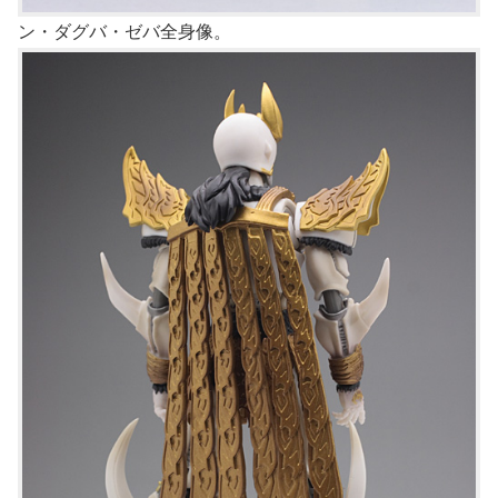
ン・ダグバ・ゼバ全身像。