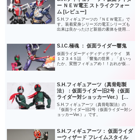
ー ＮＥＷ電王 ストライクフォー
ム [レビュー]
S.H.フィギュアーツの『ＮＥＷ電王』で
す。装着変身シリーズの電王シリーズも
出来は良かったけど新規の素体を使用し
た、このＮＥＷ電王はアーマーの装着な
どギミックを廃止した分スタイルが向上
していて更に出来が良いですよ。電王も
S.I.C.極魂 ： 仮面ライダー響鬼
S.H.フィギュアー...
仮面ライダーディディディディケイ 第
１２３４５話 「響鬼の世界 」「まいっ
たか、変態フィギュアめ！！おれが仮面
ライダー響鬼だ！」ド ォ ォ ン
S.H.フィギュアーツ（真骨彫製
法）：仮面ライダー旧2号（仮面
ライダー対ショッカーVer.） [レ
ビュー]
S.H.フィギュアーツ（真骨彫製法）の
『仮面ライダー旧2号（仮面ライダー対シ
ョッカーVer.）』です。
S.H.フィギュアーツ： 仮面ライダ
ーウィザード フレイムスタイル