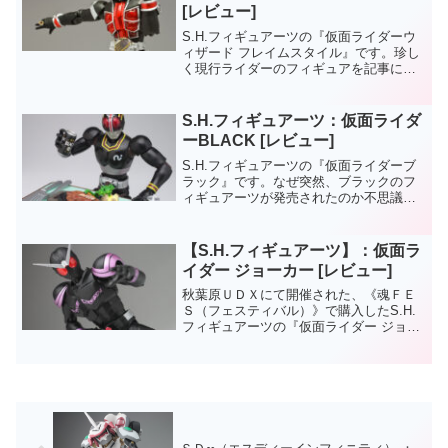
[レビュー]
S.H.フィギュアーツの『仮面ライダーウ
ィザード フレイムスタイル』です。珍し
く現行ライダーのフィギュアを記事にし
ます。物語も終盤に近いのに視聴は殆ど
していないので、知識に欠けているとこ
ろもあると思いますが・・・。
S.H.フィギュアーツ：仮面ライダ
ーBLACK [レビュー]
S.H.フィギュアーツの『仮面ライダーブ
ラック』です。なぜ突然、ブラックのフ
ィギュアーツが発売されたのか不思議に
思ったけどディケイドに登場するからだ
ったのですね（？）こういうサプライズ
は好きですねー。
【S.H.フィギュアーツ】：仮面ラ
イダー ジョーカー [レビュー]
秋葉原ＵＤＸにて開催された、《魂ＦＥ
Ｓ（フェスティバル）》で購入したS.H.
フィギュアーツの『仮面ライダー ジョー
カー』です。仮面ライダー ジョーカーが
登場する映画、「運命のガイアメモリ」
の公開初日と同時販売というのが心憎い
ですね。また、昨...