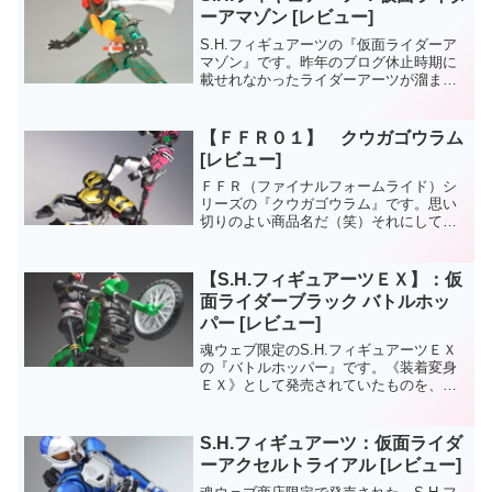
ーアマゾン [レビュー]
S.H.フィギュアーツの『仮面ライダーア
マゾン』です。昨年のブログ休止時期に
載せれなかったライダーアーツが溜まっ
てきているので写真撮影のスペースを確
保したこの機会に。購入したのは通常
版。他にamazon限定版も発売されていま
【ＦＦＲ０１】 クウガゴウラム
したが、限定版は...
[レビュー]
ＦＦＲ（ファイナルフォームライド）シ
リーズの『クウガゴウラム』です。思い
切りのよい商品名だ（笑）それにしても
自分。よくこういったモノを買う気にな
れたなぁ。番組があのノリじゃなかった
ら、悪ふざけ過ぎて拒絶していたんじゃ
【S.H.フィギュアーツＥＸ】：仮
ないだろーか？
面ライダーブラック バトルホッ
パー [レビュー]
魂ウェブ限定のS.H.フィギュアーツＥＸ
の『バトルホッパー』です。《装着変身
ＥＸ》として発売されていたものを、フ
ィギュアーツ用にリペイントし販売され
ました。その装着変身ＥＸ版のバトルホ
ッパーは、カウルを交換することで《バ
S.H.フィギュアーツ：仮面ライダ
トルホッパー⇔アクロ...
ーアクセルトライアル [レビュー]