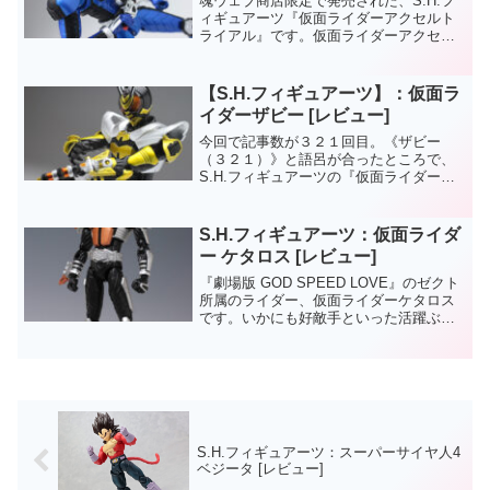
魂ウェブ商店限定で発売された、S.H.フ
ィギュアーツ『仮面ライダーアクセルト
ライアル』です。仮面ライダーアクセル
が《トライアルメモリ》を使用し、スピ
ード性能が強化されたフォーム。フィギ
ュアーツのアクセルとは姿は似ているよ
【S.H.フィギュアーツ】：仮面ラ
うですが、トライアル...
イダーザビー [レビュー]
今回で記事数が３２１回目。《ザビー
（３２１）》と語呂が合ったところで、
S.H.フィギュアーツの『仮面ライダーザ
ビー』の記事を…。ザビー自体は先月
（９月）に発売されたものです。同時発
売されたゼクトルーパーシャドウと共
S.H.フィギュアーツ：仮面ライダ
に、最近、割と安く売られて...
ー ケタロス [レビュー]
『劇場版 GOD SPEED LOVE』のゼクト
所属のライダー、仮面ライダーケタロス
です。いかにも好敵手といった活躍ぶり
が結構好きなんすよね。とはいえ、コー
カサス・へクラスと、造形的にあまり変
わらないライダーが３連チャンしたせい
でちょっと食...
S.H.フィギュアーツ：スーパーサイヤ人4
ベジータ [レビュー]