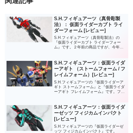
関連記事
S.H.フィギュアーツ（真骨彫製
法）： 仮面ライダーカブト ライ
ダーフォーム [レビュー]
S.H.フィギュアーツ（真骨彫製法）の
『仮面ライダーカブト ライダーフォー
ム』です。２年前の商品ですが、今年９
月発売のガタックのタイミングに合わせ
て再販されたので購入しました。
S.H.フィギュアーツ：仮面ライダ
ーアギト （ストームフォーム / フ
レイムフォーム）[レビュー]
S.H.フィギュアーツの『仮面ライダーア
ギト ストームフォーム』と『仮面ライダ
ーアギト フレイムフォーム』です。フィ
ギュアーツのライダーは、基本フォーム
以外は「安売りになってから買えばいい
や」、と思っていたのです（そういうつ
S.H.フィギュアーツ：仮面ライダ
もりだったので、...
ーゼッツ フィジカムインパクト
[レビュー]
S.H.フィギュアーツの『仮面ライダーゼ
ッツ フィジカムインパクト』です。