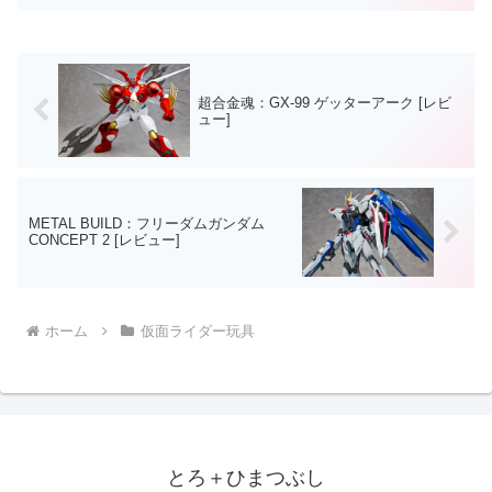
て付属していた《ＣＬＡＷｓユニット》
もWEB販売と売り方の不親切さが目立ち
ます。満足感で言っ...
超合金魂：GX-99 ゲッターアーク [レビ
ュー]
METAL BUILD：フリーダムガンダム
CONCEPT 2 [レビュー]
ホーム
仮面ライダー玩具
とろ＋ひまつぶし