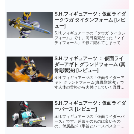
S.H.フィギュアーツ：仮面ライダ
ークウガ タイタンフォーム [レビ
ュー]
S.H.フィギュアーツの『クウガ タイタン
フォーム』です。同日発売だった『マイ
ティフォーム』の影に隠れてしまってい
て、店頭ではあまり売れていなかったっ
ぽい…。個人的には、各フォームを揃え
たいという欲求はあるものの、通販サイ
S.H.フィギュアーツ ： 仮面ライ
トを例にしても、基...
ダーアギト グランドフォーム (真
骨彫製法) [レビュー]
S.H.フィギュアーツの『仮面ライダーア
ギト グランドフォーム(真骨彫製法)』で
す人体の骨格から肉付けしていく真骨彫
製法にて、アギトがリニューアル。完成
度の高さに定評がある真骨彫版なので、
本体を構成するする素材など細かく設計
S.H.フィギュアーツ：仮面ライダ
されて、アギトで...
ーバース [レビュー]
S.H.フィギュアーツの『仮面ライダーバ
ース』です。造形そのものは良いもの
の、付属品が《手首とバースバスター》
のみというのは少し寂しい。OCCでは全