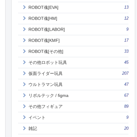
ROBOT魂[EVA]
13
ROBOT魂[HM]
12
ROBOT魂[LABOR]
9
ROBOT魂[KMF]
17
ROBOT魂[その他]
33
その他ロボット玩具
45
仮面ライダー玩具
207
ウルトラマン玩具
47
リボルテック / figma
67
その他フィギュア
89
イベント
9
雑記
20