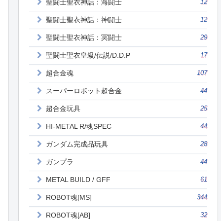
聖闘士聖衣神話：海闘士
12
聖闘士聖衣神話：神闘士
12
聖闘士聖衣神話：冥闘士
29
聖闘士聖衣皇級/伝説/D.D.P
17
超合金魂
107
スーパーロボット超合金
44
超合金玩具
25
HI-METAL R/魂SPEC
44
ガンダム完成品玩具
28
ガンプラ
44
METAL BUILD / GFF
61
ROBOT魂[MS]
344
ROBOT魂[AB]
32