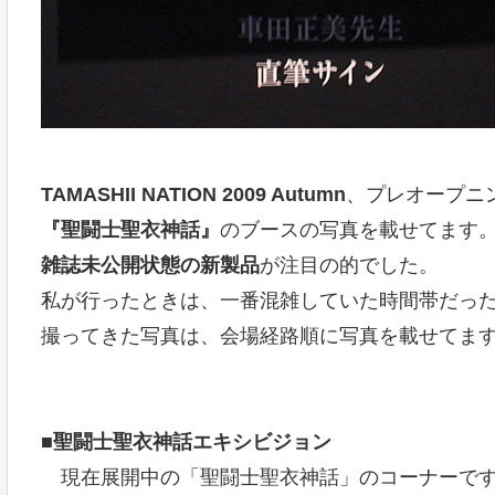
TAMASHII NATION 2009 Autumn
、プレオープニ
『聖闘士聖衣神話』
のブースの写真を載せてます
雑誌未公開状態の新製品
が注目の的でした。
私が行ったときは、一番混雑していた時間帯だっ
撮ってきた写真は、会場経路順に写真を載せてま
■聖闘士聖衣神話エキシビジョン
現在展開中の「聖闘士聖衣神話」のコーナーで