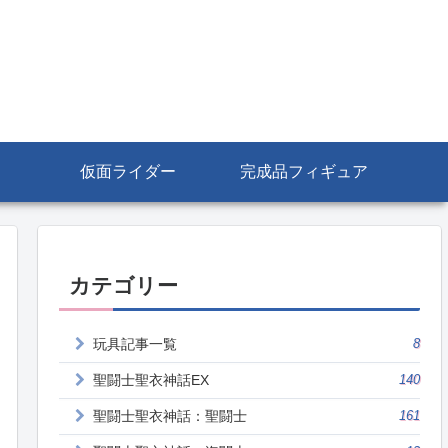
仮面ライダー
完成品フィギュア
カテゴリー
玩具記事一覧
8
聖闘士聖衣神話EX
140
聖闘士聖衣神話：聖闘士
161