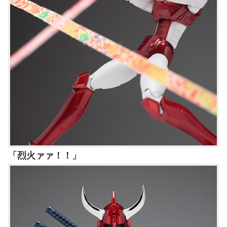
「烈火ァァ！！」