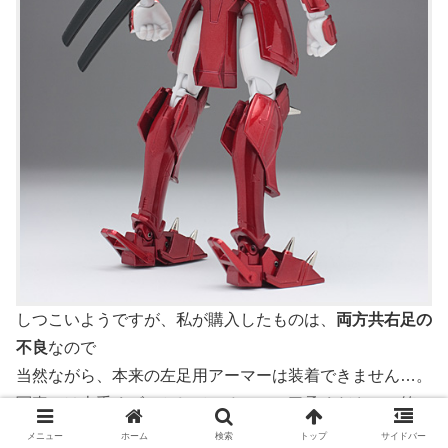
しつこいようですが、私が購入したものは、
両方共右足の
不良
なので
当然ながら、本来の左足用アーマーは装着できません…。
写真では上手くゴマかしているのでご了承ください（笑）
メニュー
ホーム
検索
トップ
サイドバー