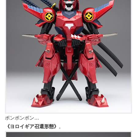
ポンポンポン…
《ヨロイギア召還形態》
。