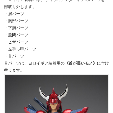
部取り外します。
・肩パーツ
・胸部パーツ
・下腕パーツ
・股間パーツ
・ヒザパーツ
・左手っ甲パーツ
・首パーツ
首パーツは、ヨロイギア装着用の
《首が長いモノ》
に付け
替えます。