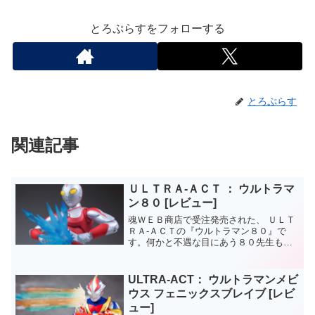
とろぷらすをフォローする
とろぷらす
関連記事
ＵＬＴＲＡ‐ＡＣＴ ： ウルトラマ
ン８０ [レビュー]
魂ＷＥＢ商店で受注発売された、 ＵＬＴ
ＲＡ‐ＡＣＴの『ウルトラマン８０』で
す。何かと不遇な目にあう８０先生も、
メビウス客演をきっかけにやっとウルト
ラ兄弟と認められ、ようやく日の目があ
たったと思ったら、フィギュアはWEB限
ULTRA-ACT： ウルトラマンメビ
定。一応YV放送され...
ウス フェニックスブレイブ [レビ
ュー]