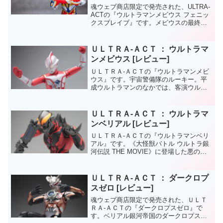
魂ウェブ商店限定で発売された、ULTRA-
ACTの『ウルトラマンメビウス フェニッ
クスブレイブ』です。メビウスの最終バ
ージョンがリリースされました。劇中再
現用に、先にリリースされていたメビウ
ス版ゾフィーに付属のファイナルメテオ
ＵＬＴＲＡ‐ＡＣＴ ： ウルトラマ
ールパーツとの...
ンメビウス [レビュー]
ＵＬＴＲＡ‐ＡＣＴの『ウルトラマンメビ
ウス』です。宇宙警備隊のルーキー。平
成ウルトラマンのなかでは、客演ウルト
ラマンも数多く、人気のあるメビウスが
ウルトラアクトで登場です。メビウス大
好きです。ウルトラマンと正体がバレて
ＵＬＴＲＡ‐ＡＣＴ ： ウルトラマ
も防衛隊と共闘する展開...
ンベリアル [レビュー]
ＵＬＴＲＡ‐ＡＣＴの『ウルトラマンベリ
アル』です。《大怪獣バトル ウルトラ銀
河伝説 THE MOVIE》に登場した悪のウ
ルトラマン。数々のウルトラ戦士達を圧
倒的な強さで倒していく姿に魅了された
方も多いのでは？そんなベリアル様のア
ＵＬＴＲＡ‐ＡＣＴ ： ダークロプ
クションフィ...
スゼロ [レビュー]
魂ウェブ商店限定で発売された、ＵＬＴ
ＲＡ‐ＡＣＴの『ダークロプスゼロ』で
す。ベリアル銀河帝国のダークロプスプ