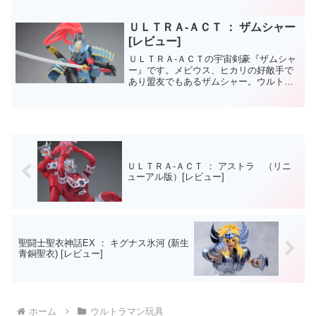
ロトタイプとして建造されたロボット戦
士。ウルトラマンゼロを圧倒する実力を
持っているものの、まぁ大抵そういうの
ＵＬＴＲＡ‐ＡＣＴ ： ザムシャー
は最初だけで。。。最後は...
[レビュー]
ＵＬＴＲＡ‐ＡＣＴの宇宙剣豪『ザムシャ
ー』です。メビウス、ヒカリの好敵手で
あり盟友でもあるザムシャー。ウルトラ
アクトはファンの心を揺さぶる、ツボを
ついたラインナップで攻めてきますね。
ザムシャーまで出したんだから、ウルト
ラマンヒカリも発売して...
ＵＬＴＲＡ‐ＡＣＴ ： アストラ （リニ
ューアル版）[レビュー]
聖闘士聖衣神話EX ： キグナス氷河 (新生
青銅聖衣) [レビュー]
ホーム
ウルトラマン玩具