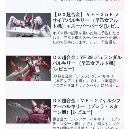
入れから出してきた。強攻型のバック紙
は”白”にすればよかったかな…
【ＤＸ超合金】 ＶＦ－２５Ｆ メ
サイアバルキリー （早乙女アル
ト機）＋スーパーパーツ [レビュ
ー]
オズマ機の記事を書いた時に予告したと
おり、アルト機のスーパーパーツが届い
たので記事にします。…と、予告通りと
言っても、今じゃ注文時にワクワクして
いたその時の気持ちが完全に冷めてしま
っているのが現状でありまして…。理由
ＤＸ超合金：YF-29 デュランダル
としましては、超合金メサ...
バルキリー （早乙女アルト機）
[レビュー]
DX超合金の『デュランダルバルキリー
（早乙女アルト機）』です。《劇場版マ
クロスF サヨナラノツバサ》に登場した
バルキリーとのことですが、私の住んで
いる長野県では上映しなかったため、ど
んな活躍をしたのかサッパリ解りません
ＤＸ超合金：ＶＦ－２７γ ルシフ
（苦笑）マクロスFの...
ァーバルキリー （ブレラ・スタ
ーン機）[レビュー]
超合金の『ルシファーバルキリー （ブレ
ラ・スターン機）』です。個人的にマク
ロスF関係の玩具購入はもういいかな？と