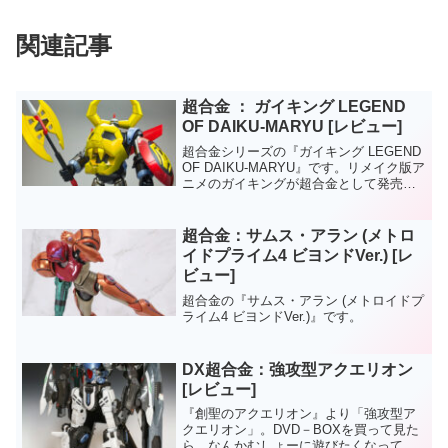
関連記事
超合金 ： ガイキング LEGEND
OF DAIKU-MARYU [レビュー]
超合金シリーズの『ガイキング LEGEND
OF DAIKU-MARYU』です。リメイク版ア
ニメのガイキングが超合金として発売さ
れてます。以前発売された超合金魂のリ
デコ品かと思いきや、新規パーツがかな
り多めです。ライキングとバルキングは
超合金：サムス・アラン (メトロ
結局...
イドプライム4 ビヨンドVer.) [レ
ビュー]
超合金の『サムス・アラン (メトロイドプ
ライム4 ビヨンドVer.)』です。
DX超合金：強攻型アクエリオン
[レビュー]
『創聖のアクエリオン』より「強攻型ア
クエリオン」。DVD－BOXを買って見た
ら、なんかむしょーに遊びたくなって押