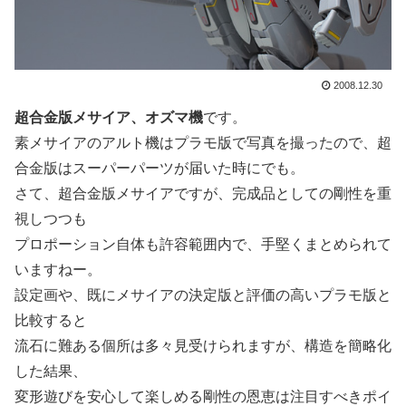
2008.12.30
超合金版メサイア、オズマ機
です。
素メサイアのアルト機はプラモ版で写真を撮ったので、超
合金版はスーパーパーツが届いた時にでも。
さて、超合金版メサイアですが、完成品としての剛性を重
視しつつも
プロポーション自体も許容範囲内で、手堅くまとめられて
いますねー。
設定画や、既にメサイアの決定版と評価の高いプラモ版と
比較すると
流石に難ある個所は多々見受けられますが、構造を簡略化
した結果、
変形遊びを安心して楽しめる剛性の恩恵は注目すべきポイ