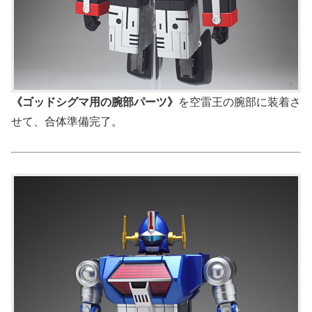
《ゴッドシグマ用の腕部パーツ》
を空雷王の腕部に装着さ
せて、合体準備完了。