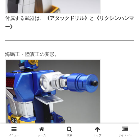
付属する武器は、
《アタックドリル》
と
《リクシンハンマ
ー》
海鳴王・陸震王の変形。
メニュー
ホーム
検索
トップ
サイドバー