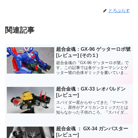
とろぷらす
関連記事
超合金魂：GX-96 ゲッターロボ號
[レビュー] (その１)
超合金魂の『GX-96 ゲッターロボ號』で
す。この記事では各ゲッターマシンとゲ
ッター號の合体ギミックを書いていま
す。ゲッター翔とゲッター剴はその２
で。超合金魂：GX-96 ゲッターロボ號
(その2)
超合金魂：GX-33 レオパルドン
[レビュー]
スパイダー星からやってきた「マーベラ
ー」。原作がアメリカンコミックだとは
知らなかった子供のころ、『スパイダー
マン』といえばロボットに乗って戦うヒ
ーローだと思ってた、そんな時期があり
ました。
超合金魂 ： GX-34 ガンバスター
[レビュー]