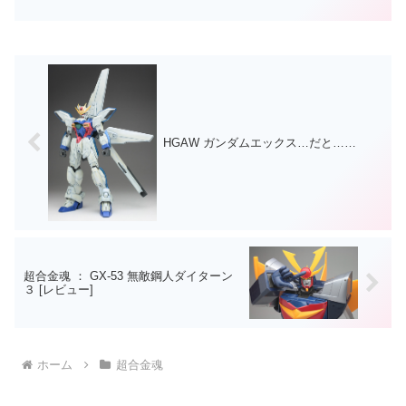
版』と、リペイントした『ブルーメタリ
ック版』がありますが私はその２つとも
持っていないのですね。いままで買わな
かった理由に、世代的にもあ...
HGAW ガンダムエックス…だと……
超合金魂 ： GX-53 無敵鋼人ダイターン
３ [レビュー]
ホーム
超合金魂