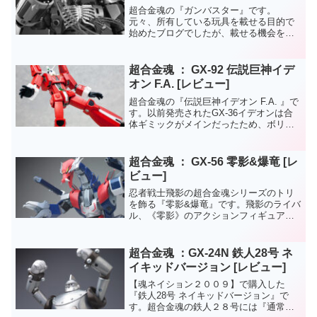
超合金魂の『ガンバスター』です。
元々、所有している玩具を載せる目的で
始めたブログでしたが、載せる機会を見
失ったまま月日が経過してしまう玩具も
チラホラ・・・。そんな折、仕様変更し
ての再販が最近決まったガンバスターも
超合金魂 ： GX-92 伝説巨神イデ
ブログに載せないまま放置した...
オン F.A. [レビュー]
超合金魂の『伝説巨神イデオン F.A. 』で
す。以前発売されたGX-36イデオンは合
体ギミックがメインだったため、ボリュ
ームが大きく、人型時では派手なアクシ
ョンは重量的に難しかったものですが、
今回は合体変形ギミックを廃したフルア
超合金魂 ： GX-56 零影&爆竜 [レ
クション仕様...
ビュー]
忍者戦士飛影の超合金魂シリーズのトリ
を飾る『零影&爆竜』です。飛影のライバ
ル、《零影》のアクションフィギュア
と、３メカのひとつ《爆竜》がセットに
なったアイテムです。以前、発売された
《飛影＆黒獅子》と《飛影&鳳雷鷹》もあ
超合金魂 ：GX-24N 鉄人28号 ネ
ると一層プレイバリュー...
イキッドバージョン [レビュー]
【魂ネイション２００９】で購入した
『鉄人28号 ネイキッドバージョン』で
す。超合金魂の鉄人２８号には『通常