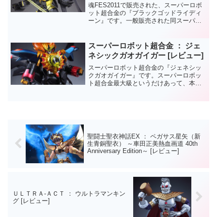
魂FES2011で販売された、スーパーロボ
ット超合金の『ブラックゴッドライディ
ーン』です。一般販売された同スーパー
ロボット超合金《ゴッドライディーン》
のリペイント商品。塗装以外は同じ仕様
なので、今回の記事では色々と説明は省
スーパーロボット超合金 ： ジェ
きます。スーパーロ...
ネシックガオガイガー [レビュー]
スーパーロボット超合金の『ジェネシッ
クガオガイガー』です。スーパーロボッ
ト超合金最大級というだけあって、本体
のボリュームもさることながら価格もつ
いに定価１万円超え。個人的にはお気に
入りだったMAX合金版を持っていたので
購入を止めようと思って...
聖闘士聖衣神話EX ： ペガサス星矢（新
生青銅聖衣） ～車田正美熱血画道 40th
Anniversary Edition～ [レビュー]
ＵＬＴＲＡ‐ＡＣＴ ： ウルトラマンキン
グ [レビュー]