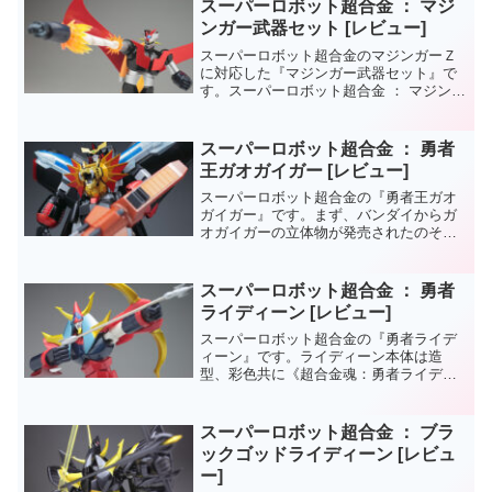
ネートされていたはずですが。ＳＲ超合
スーパーロボット超合金 ： マジ
金らしく、プロポーシ...
ンガー武器セット [レビュー]
スーパーロボット超合金のマジンガーＺ
に対応した『マジンガー武器セット』で
す。スーパーロボット超合金 ： マジンガ
ーＺ何故、オプションパーツを《別売
り》にする必要があるのかと疑問に思う
声もあると思いますが本体、一体あたり
スーパーロボット超合金 ： 勇者
の価格を抑えるためとス...
王ガオガイガー [レビュー]
スーパーロボット超合金の『勇者王ガオ
ガイガー』です。まず、バンダイからガ
オガイガーの立体物が発売されたのそも
そも驚きでしたが、今までの他社品のも
のも含めて、可動部やプロポーションも
よく練られた構造でした。
スーパーロボット超合金 ： 勇者
ライディーン [レビュー]
スーパーロボット超合金の『勇者ライデ
ィーン』です。ライディーン本体は造
型、彩色共に《超合金魂：勇者ライディ
ーン DXフェードインセット》のスケール
ダウン版といった印象でソツのない造り
となってますね。《変形》の際に使うパ
スーパーロボット超合金 ： ブラ
ーツがあるため、付属武...
ックゴッドライディーン [レビュ
ー]