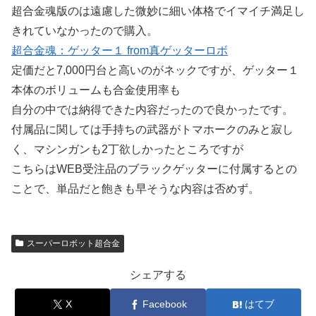
超合金魂版のは遠慮した微妙に細い体格でイマイチ満足し
きれていなかったので購入。
超合金魂：ゲッター１ from真ゲッターロボ
定価だと7,000円台と高いのがネックですが、ゲッター１
本体のボリュームも合金使用率も
自分の中では納得できた内容だったので良かったです。
付属品に関しては手持ちの武器がトマホークのみと寂し
く、マシンガンも2丁欲しかったところですが
こちらはWEB受注品のブラックゲッターに付属するとの
ことで、単品だと飽きも早そうな内容は否めず。
スーパーロボット超合金
シェアする
X
Facebook
はてブ